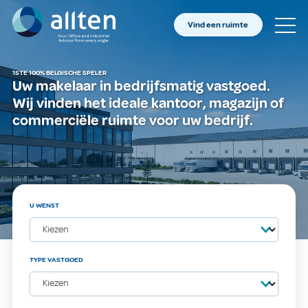
BENT U EIGENAAR?
Allten
Vind een ruimte
VIND EEN RUIMTE
OVER ONS
1STE 100% BELGISCHE SPELER
Uw makelaar in bedrijfsmatig vastgoed.
CONTACT
Wij vinden het ideale kantoor, magazijn of
commerciële ruimte voor uw bedrijf.
U WENST
TYPE VASTGOED