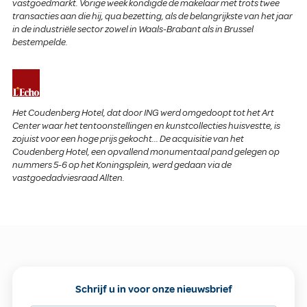
vastgoedmarkt. Vorige week kondigde de makelaar met trots twee
transacties aan die hij, qua bezetting, als de belangrijkste van het jaar
in de industriële sector zowel in Waals-Brabant als in Brussel
bestempelde.
Het Coudenberg Hotel, dat door ING werd omgedoopt tot het Art
Center waar het tentoonstellingen en kunstcollecties huisvestte, is
zojuist voor een hoge prijs gekocht... De acquisitie van het
Coudenberg Hotel, een opvallend monumentaal pand gelegen op
nummers 5-6 op het Koningsplein, werd gedaan via de
vastgoedadviesraad Allten.
Schrijf u in voor onze nieuwsbrief