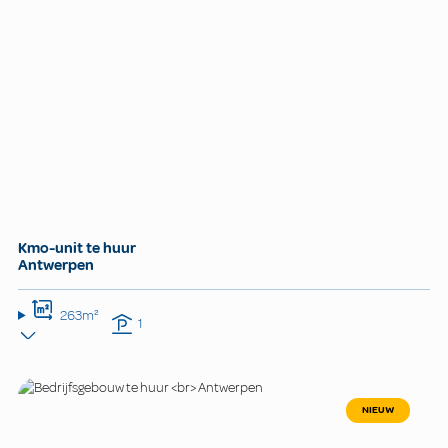
Kmo-unit te huur
Antwerpen
263m²
1
NIEUW