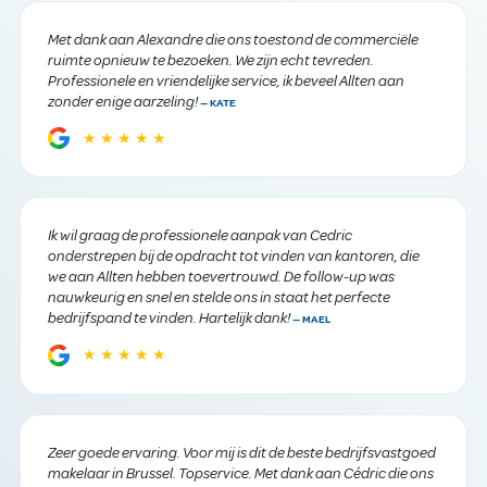
Met dank aan Alexandre die ons toestond de commerciële
ruimte opnieuw te bezoeken. We zijn echt tevreden.
Professionele en vriendelijke service, ik beveel Allten aan
zonder enige aarzeling!
— KATE
★★★★★
Ik wil graag de professionele aanpak van Cedric
onderstrepen bij de opdracht tot vinden van kantoren, die
we aan Allten hebben toevertrouwd. De follow-up was
nauwkeurig en snel en stelde ons in staat het perfecte
bedrijfspand te vinden. Hartelijk dank!
— MAEL
★★★★★
Zeer goede ervaring. Voor mij is dit de beste bedrijfsvastgoed
makelaar in Brussel. Topservice. Met dank aan Cédric die ons