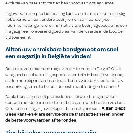
evolutie van haar activiteit en haar nood aan opslagruimte.
In geval van een productiedaling kunt u de ruimte die u niet nodig
hebt, verhuren aan andere bedrijven en zo maandelijkse
huurinkomsten genereren. En net als alle bedrijfsgebouwen is een
magazijn een onroerend goed waarvan de waarde in de loop der
tijd toeneemt.
Allten: uw onmisbare bondgenoot om snel
een magazijn in België te vinden!
Bent u op zoek naar een magazijn om te huren in België? Onze
vastgoedmakelaars die gespecialiseerd zijn in bedrijfsvastgoed,
stellen hun expertise en perfecte kennis van deze sector tot uw
beschikking, om u te helpen de beste aanbiedingen te vinden!
Dankzij ons uitgebreid professioneel netwerk brengen we u in
contact met de partners die het best aan uw behoeften voldoen.
Of u nu een magazijn wilt kopen, huren of verkopen,
Allten biedt
u een kant-en-klare service om de transactie snel en onder
de beste voorwaarden af te ronden
.
Tips bij de keuze van een magazijn