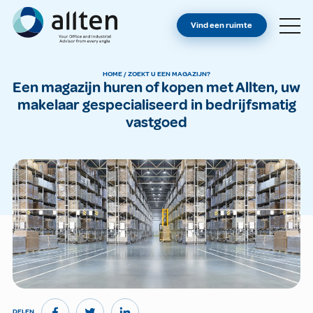
BENT U EIGENAAR?
Allten
Vind een ruimte
VIND EEN RUIMTE
OVER ONS
HOME
/
ZOEKT U EEN MAGAZIJN?
Een magazijn huren of kopen met Allten, uw
CONTACT
makelaar gespecialiseerd in bedrijfsmatig
vastgoed
DELEN