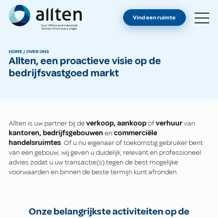
BENT U EIGENAAR?
Allten
Vind een ruimte
VIND EEN RUIMTE
OVER ONS
HOME
/
OVER ONS
Allten, een proactieve visie op de
CONTACT
bedrijfsvastgoed markt
Allten is uw partner bij de
verkoop, aankoop
of
verhuur
van
kantoren, bedrijfsgebouwen
en
commerciële
handelsruimtes
. Of u nu eigenaar of toekomstig gebruiker bent
van een gebouw, wij geven u duidelijk, relevant en professioneel
advies zodat u uw transactie(s) tegen de best mogelijke
voorwaarden en binnen de beste termijn kunt afronden.
Onze belangrijkste activiteiten op de