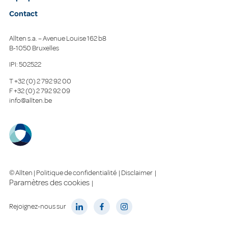
Contact
Allten s.a. – Avenue Louise 162 b8
B-1050 Bruxelles
IPI: 502522
T
+32 (0) 2 792 92 00
F
+32 (0) 2 792 92 09
info@allten.be
© Allten |
Politique de confidentialité
|
Disclaimer
|
Paramètres des cookies
|
Rejoignez-nous sur