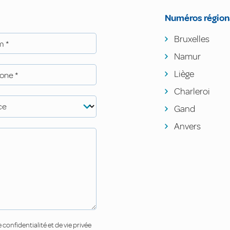
Numéros régio
Bruxelles
om
*
Namur
Liège
hone
*
Charleroi
ce
Gand
Anvers
confidentialité et de vie privée