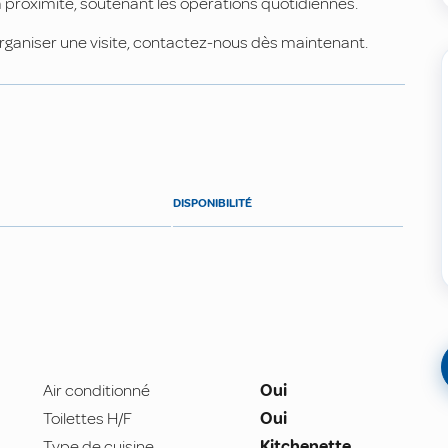
 à proximité, soutenant les opérations quotidiennes.
ganiser une visite, contactez-nous dès maintenant.
DISPONIBILITÉ
Air conditionné
Oui
Toilettes H/F
Oui
Type de cuisine
Kitchenette