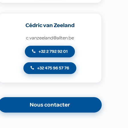
Cédric van Zeeland
c.vanzeeland@allten.be
+32 2 792 92 01
+32 475 96 57 76
Nous contacter