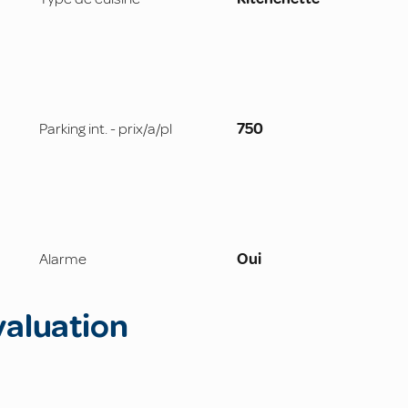
Parking int. - prix/a/pl
750
Alarme
Oui
valuation