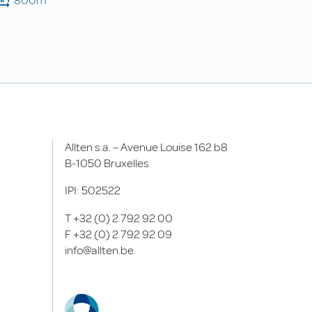
800m²
Allten s.a. – Avenue Louise 162 b8
B-1050 Bruxelles
IPI: 502522
T
+32 (0) 2 792 92 00
F
+32 (0) 2 792 92 09
info@allten.be