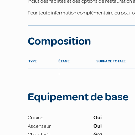
inclut des facilités et des options de restauration
Pour toute information complémentaire ou pour or
Composition
TYPE
ÉTAGE
SURFACE TOTALE
-
Equipement de base
Cuisine
Oui
Ascenseur
Oui
Chauffage
Gaz