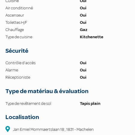
Cuisine
Oui
Air conditionné
Oui
Ascenseur
Oui
Toilettes H/F
Oui
Chauffage
Gaz
Type de cuisine
Kitchenette
Sécurité
Contrôle d'accès
Oui
Alarme
Oui
Réceptioniste
Oui
Type de matériau & évaluation
Type de revêtement de sol
Tapis plain
Localisation
Jan Emiel Mommaertslaan
18
,
1831
-
Machelen