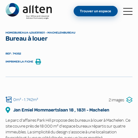
VOUS ÊTES PROPRIÉTAIRE ?
Allten
Trouver un espace
TROUVER UN ESPACE
À PROPOS
HOME
BUREAU
A-LOUER
1831 - MACHELEN
BUREAU
Bureau à louer
CONTACT
REF: 74352
IMPRIMER LA FICHE
0m²
- 1.742m²
2 images
Jan Emiel Mommaertslaan
18
,
1831
-
Machelen
Le parc d'affaires Park Hill propose des bureaux à louer à Machelen. Ce
site couvre près de 18 000 m² d'espace bureaux répartis sur quatre
immeubles. La simplicité du design s'associe à une localisation
favorable et à une qualité élevée, avec un loyer modéré.