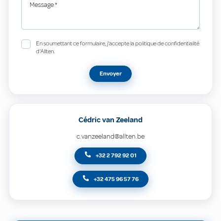
Message
*
En soumettant ce formulaire, j'accepte la politique de confidentialité
d'Allten.
Envoyer
Cédric van Zeeland
c.vanzeeland@allten.be
+32 2 792 92 01
+32 475 96 57 76