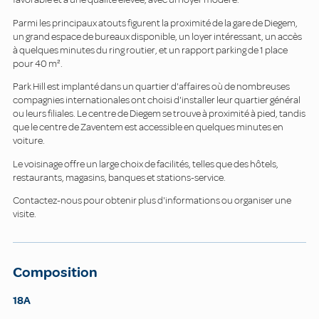
Parmi les principaux atouts figurent la proximité de la gare de Diegem,
un grand espace de bureaux disponible, un loyer intéressant, un accès
à quelques minutes du ring routier, et un rapport parking de 1 place
pour 40 m².
Park Hill est implanté dans un quartier d'affaires où de nombreuses
compagnies internationales ont choisi d'installer leur quartier général
ou leurs filiales. Le centre de Diegem se trouve à proximité à pied, tandis
que le centre de Zaventem est accessible en quelques minutes en
voiture.
Le voisinage offre un large choix de facilités, telles que des hôtels,
restaurants, magasins, banques et stations-service.
Contactez-nous pour obtenir plus d'informations ou organiser une
visite.
Composition
18A