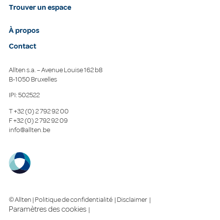
Trouver un espace
À propos
Contact
Allten s.a. – Avenue Louise 162 b8
B-1050 Bruxelles
IPI: 502522
T
+32 (0) 2 792 92 00
F
+32 (0) 2 792 92 09
info@allten.be
© Allten |
Politique de confidentialité
|
Disclaimer
|
Paramètres des cookies
|