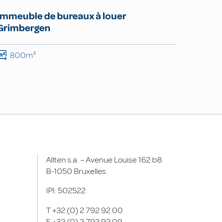
Immeuble de bureaux à louer
Grimbergen
800m²
Allten s.a. – Avenue Louise 162 b8
B-1050 Bruxelles
IPI: 502522
T
+32 (0) 2 792 92 00
F
+32 (0) 2 792 92 09