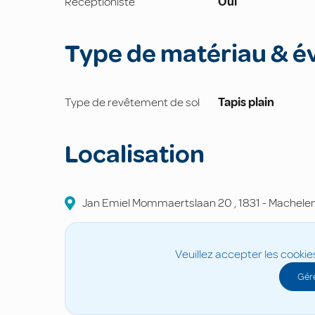
Réceptioniste
Oui
Type de matériau & é
Type de revêtement de sol
Tapis plain
Localisation
Jan Emiel Mommaertslaan
20
,
1831
-
Machele
Veuillez accepter les cookie
Gére