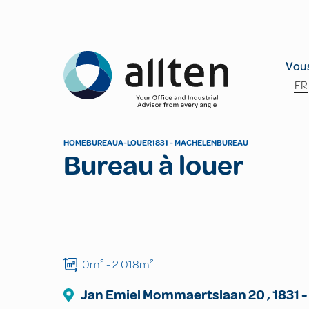
Allten
Vous
FR
HOME
BUREAU
A-LOUER
1831 - MACHELEN
BUREAU
Bureau à louer
0m²
- 2.018m²
Jan Emiel Mommaertslaan
20
,
1831
-