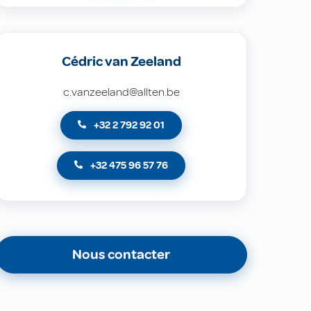
Cédric van Zeeland
c.vanzeeland@allten.be
+32 2 792 92 01
+32 475 96 57 76
Nous contacter