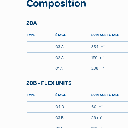
Composition
20A
TYPE
ÉTAGE
SURFACE TOTALE
03 A
354 m²
02 A
189 m²
01 A
239 m²
20B - FLEX UNITS
TYPE
ÉTAGE
SURFACE TOTALE
04 B
69 m²
03 B
59 m²