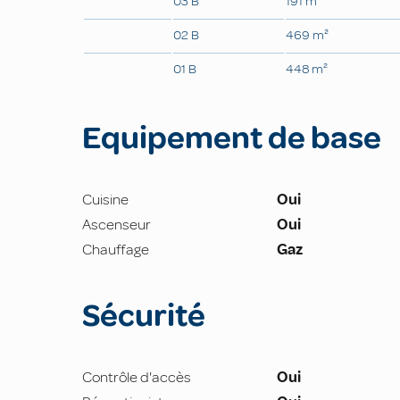
03 B
191 m²
02 B
469 m²
01 B
448 m²
Equipement de base
Cuisine
Oui
Ascenseur
Oui
Chauffage
Gaz
Sécurité
Contrôle d'accès
Oui