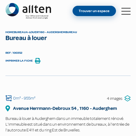
VOUS ÊTES PROPRIÉTAIRE ?
Allten
Trouver un espace
TROUVER UN ESPACE
À PROPOS
HOME
BUREAU
A-LOUER
1160 - AUDERGHEM
BUREAU
Bureau à louer
CONTACT
REF: 100352
IMPRIMER LA FICHE
0m²
- 955m²
4 images
Avenue Herrmann-Debroux
54
,
1160
-
Auderghem
Bureau à louer à Auderghem dans un immeuble totalement rénové.
L'immeuble est situé dans un environnement de bureaux, à l'entrée de
l'autoroute E411 et du ring Est de Bruxelles.