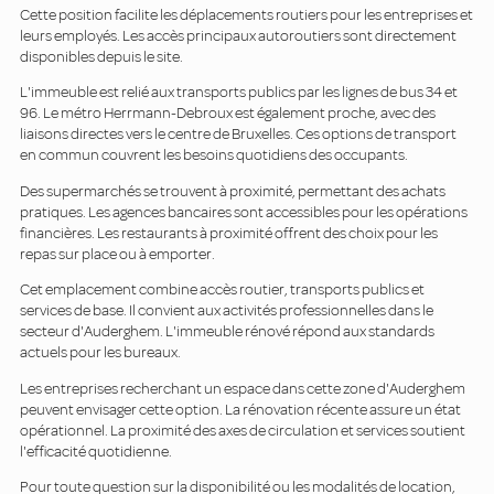
Cette position facilite les déplacements routiers pour les entreprises et
leurs employés. Les accès principaux autoroutiers sont directement
disponibles depuis le site.
L'immeuble est relié aux transports publics par les lignes de bus 34 et
96. Le métro Herrmann-Debroux est également proche, avec des
liaisons directes vers le centre de Bruxelles. Ces options de transport
en commun couvrent les besoins quotidiens des occupants.
Des supermarchés se trouvent à proximité, permettant des achats
pratiques. Les agences bancaires sont accessibles pour les opérations
financières. Les restaurants à proximité offrent des choix pour les
repas sur place ou à emporter.
Cet emplacement combine accès routier, transports publics et
services de base. Il convient aux activités professionnelles dans le
secteur d'Auderghem. L'immeuble rénové répond aux standards
actuels pour les bureaux.
Les entreprises recherchant un espace dans cette zone d'Auderghem
peuvent envisager cette option. La rénovation récente assure un état
opérationnel. La proximité des axes de circulation et services soutient
l'efficacité quotidienne.
Pour toute question sur la disponibilité ou les modalités de location,