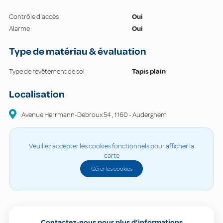
Contrôle d'accès
Oui
Alarme
Oui
Type de matériau & évaluation
Type de revêtement de sol
Tapis plain
Localisation
Avenue Herrmann-Debroux
54
,
1160
-
Auderghem
Veuillez accepter les cookies fonctionnels pour afficher la
carte
Gérer les cookies
Contactez-nous pour plus d'informations