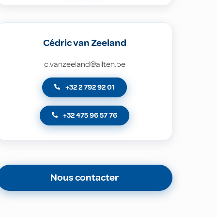
Cédric van Zeeland
c.vanzeeland@allten.be
+32 2 792 92 01
+32 475 96 57 76
Nous contacter