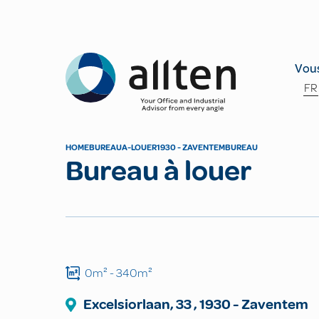
Allten
Vous
FR
HOME
BUREAU
A-LOUER
1930 - ZAVENTEM
BUREAU
Bureau à louer
0m²
- 340m²
Excelsiorlaan, 33
,
1930
-
Zaventem