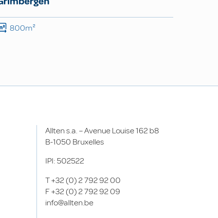
Grimbergen
800m²
Allten s.a. – Avenue Louise 162 b8
B-1050 Bruxelles
IPI: 502522
T
+32 (0) 2 792 92 00
F
+32 (0) 2 792 92 09
info@allten.be