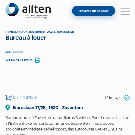
VOUS ÊTES PROPRIÉTAIRE ?
Allten
Trouver un espace
TROUVER UN ESPACE
À PROPOS
HOME
BUREAU
A-LOUER
1930 - ZAVENTEM
BUREAU
Bureau à louer
CONTACT
REF: 223352
IMPRIMER LA FICHE
0m²
- 1.375m²
12 images
Ikaroslaan
17/25
,
1930
-
Zaventem
Bureau à louer à Zaventem dans l'Ikaros Business Park. Le parc est situé
à l'Est de Bruxelles, sur la commune de Zaventem. Il se trouve à
proximité immédiate de l'aéroport, des autoroutes E40 et E19, ainsi
que du ring.