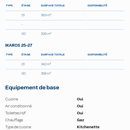
TYPE
ÉTAGE
SURFACE TOTALE
DISPONIBILITÉ
01
369 m²
-
00
306 m²
IKAROS 25-27
TYPE
ÉTAGE
SURFACE TOTALE
DISPONIBILITÉ
01
342 m²
00
358 m²
Equipement de base
Cuisine
Oui
Air conditionné
Oui
Toilettes H/F
Oui
Chauffage
Gaz
Type de cuisine
Kitchenette