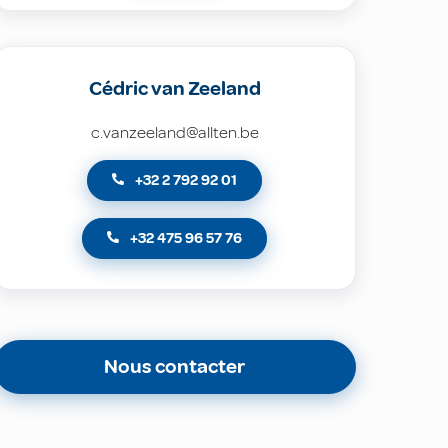
Cédric van Zeeland
c.vanzeeland@allten.be
+32 2 792 92 01
+32 475 96 57 76
Nous contacter