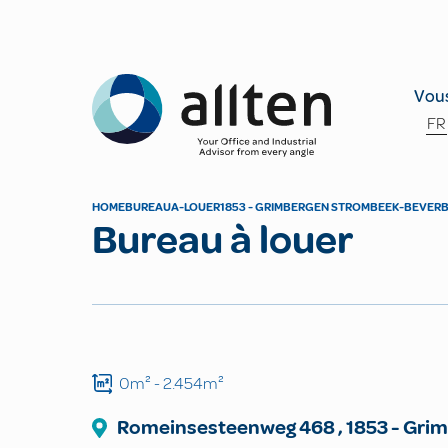
Allten
Vous
FR
HOME
BUREAU
A-LOUER
1853 - GRIMBERGEN STROMBEEK-BEVER
Bureau à louer
0m²
- 2.454m²
Romeinsesteenweg
468
,
1853
-
Grim