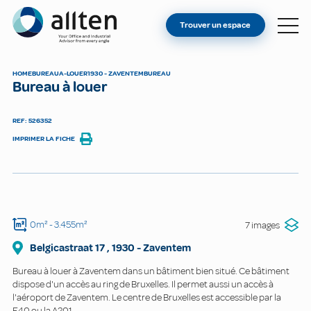
VOUS ÊTES PROPRIÉTAIRE ?
Allten
Trouver un espace
TROUVER UN ESPACE
À PROPOS
HOME
BUREAU
A-LOUER
1930 - ZAVENTEM
BUREAU
Bureau à louer
CONTACT
REF: 526352
IMPRIMER LA FICHE
0m²
- 3.455m²
7 images
Belgicastraat
17
,
1930
-
Zaventem
Bureau à louer à Zaventem dans un bâtiment bien situé. Ce bâtiment
dispose d'un accès au ring de Bruxelles. Il permet aussi un accès à
l'aéroport de Zaventem. Le centre de Bruxelles est accessible par la
E40 ou la A201.