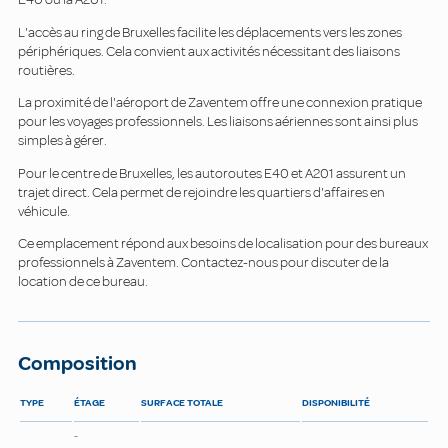
L'accès au ring de Bruxelles facilite les déplacements vers les zones
périphériques. Cela convient aux activités nécessitant des liaisons
routières.
La proximité de l'aéroport de Zaventem offre une connexion pratique
pour les voyages professionnels. Les liaisons aériennes sont ainsi plus
simples à gérer.
Pour le centre de Bruxelles, les autoroutes E40 et A201 assurent un
trajet direct. Cela permet de rejoindre les quartiers d'affaires en
véhicule.
Ce emplacement répond aux besoins de localisation pour des bureaux
professionnels à Zaventem. Contactez-nous pour discuter de la
location de ce bureau.
Composition
TYPE
ÉTAGE
SURFACE TOTALE
DISPONIBILITÉ
-