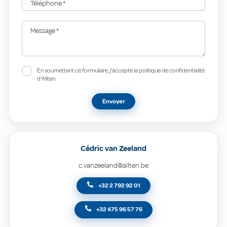
Téléphone
*
Message
*
En soumettant ce formulaire, j'accepte la politique de confidentialité
d'Allten.
Envoyer
Cédric van Zeeland
c.vanzeeland@allten.be
+32 2 792 92 01
+32 475 96 57 76