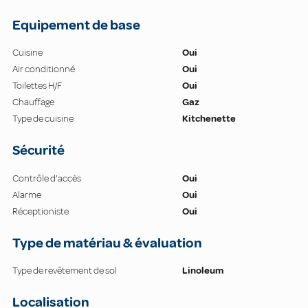
Equipement de base
Cuisine
Oui
Air conditionné
Oui
Toilettes H/F
Oui
Chauffage
Gaz
Type de cuisine
Kitchenette
Sécurité
Contrôle d'accès
Oui
Alarme
Oui
Réceptioniste
Oui
Type de matériau & évaluation
Type de revêtement de sol
Linoleum
Localisation