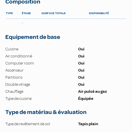
Composition
TYPE
ÉTAGE
SURFACE TOTALE
DISPONIBILITÉ
-
Equipement de base
Cuisine
Oui
Air conditionné
Oui
Computer room
Oui
Ascenseur
Oui
Partitions
Oui
Double vitrage
Oui
Chauffage
Air pulsé au gaz
Type de cuisine
Équipée
Type de matériau & évaluation
Type de revêtement de sol
Tapis plain