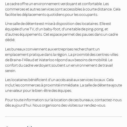
Le cadre offre un environnement verdoyant et confortable. Les
commerces et autres services sont accessibles à courte distance. Cela
facilite les déplacements quotidiens pour les occupants.
Une salle de détente est mise à disposition des locataires. Elle est
équipée d'une TV, d'un baby-foot, d'une table de ping-pong, et
d'autres équipements. Cet espace permet des pauses dans un cadre
dédié.
Les bureaux conviennent aux entreprises recherchant un
emplacement pratique dans la région. La proximité des centres-villes
de Braine-l'Alleud et Waterloo répond aux besoins de mobilité. Le
confort du cadre verdoyant soutient un environnement de travail
serein.
Les locataires bénéficient d'un accès aisé aux services locaux. Cela
inclut les commerces à proximité immédiate. La salle de détente ajoute
une valeur pour le bien-être des équipes.
Pour toute information sur la location de ces bureaux, contactez-nous
dès aujourd'hui. Nous organisons des visites sur rendez-vous.