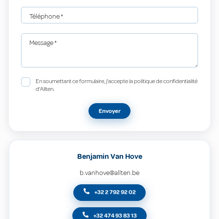
Téléphone
*
Message
*
En soumettant ce formulaire, j'accepte la politique de confidentialité
d'Allten.
Envoyer
Benjamin Van Hove
b.vanhove@allten.be
+32 2 792 92 02
+32 474 93 83 13