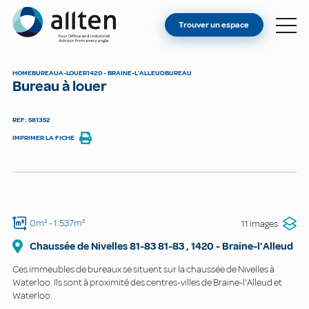
VOUS ÊTES PROPRIÉTAIRE ?
Allten
Trouver un espace
TROUVER UN ESPACE
À PROPOS
HOME
BUREAU
A-LOUER
1420 - BRAINE-L'ALLEUD
BUREAU
Bureau à louer
CONTACT
REF: 581352
IMPRIMER LA FICHE
0m²
- 1.537m²
11 images
Chaussée de Nivelles 81-83
81-83
,
1420
-
Braine-l'Alleud
Ces immeubles de bureaux se situent sur la chaussée de Nivelles à
Waterloo. Ils sont à proximité des centres-villes de Braine-l'Alleud et
Waterloo.