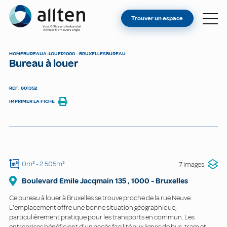
VOUS ÊTES PROPRIÉTAIRE ?
Allten
Trouver un espace
TROUVER UN ESPACE
À PROPOS
HOME
BUREAU
A-LOUER
1000 - BRUXELLES
BUREAU
Bureau à louer
CONTACT
REF: 601352
IMPRIMER LA FICHE
0m²
- 2.505m²
7 images
Boulevard Emile Jacqmain
135
,
1000
-
Bruxelles
Ce bureau à louer à Bruxelles se trouve proche de la rue Neuve.
L'emplacement offre une bonne situation géographique,
particulièrement pratique pour les transports en commun. Les
entreprises bénéficient d'un accès facilité aux lignes de bus, tram et