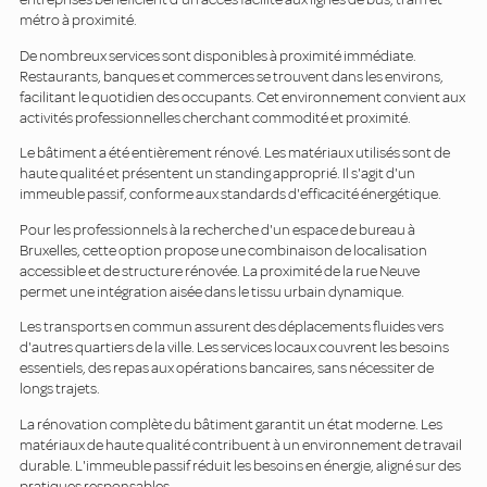
métro à proximité.
De nombreux services sont disponibles à proximité immédiate.
Restaurants, banques et commerces se trouvent dans les environs,
facilitant le quotidien des occupants. Cet environnement convient aux
activités professionnelles cherchant commodité et proximité.
Le bâtiment a été entièrement rénové. Les matériaux utilisés sont de
haute qualité et présentent un standing approprié. Il s'agit d'un
immeuble passif, conforme aux standards d'efficacité énergétique.
Pour les professionnels à la recherche d'un espace de bureau à
Bruxelles, cette option propose une combinaison de localisation
accessible et de structure rénovée. La proximité de la rue Neuve
permet une intégration aisée dans le tissu urbain dynamique.
Les transports en commun assurent des déplacements fluides vers
d'autres quartiers de la ville. Les services locaux couvrent les besoins
essentiels, des repas aux opérations bancaires, sans nécessiter de
longs trajets.
La rénovation complète du bâtiment garantit un état moderne. Les
matériaux de haute qualité contribuent à un environnement de travail
durable. L'immeuble passif réduit les besoins en énergie, aligné sur des
pratiques responsables.