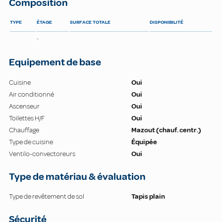
Composition
TYPE
ÉTAGE
SURFACE TOTALE
DISPONIBILITÉ
-
Equipement de base
Cuisine
Oui
Air conditionné
Oui
Ascenseur
Oui
Toilettes H/F
Oui
Chauffage
Mazout (chauf. centr.)
Type de cuisine
Équipée
Ventilo-convectoreurs
Oui
Type de matériau & évaluation
Type de revêtement de sol
Tapis plain
Sécurité