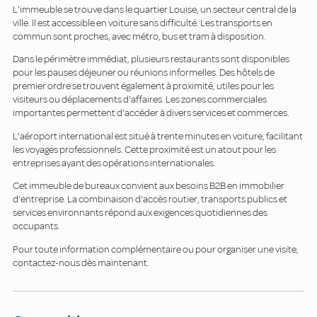
L'immeuble se trouve dans le quartier Louise, un secteur central de la
ville. Il est accessible en voiture sans difficulté. Les transports en
commun sont proches, avec métro, bus et tram à disposition.
Dans le périmètre immédiat, plusieurs restaurants sont disponibles
pour les pauses déjeuner ou réunions informelles. Des hôtels de
premier ordre se trouvent également à proximité, utiles pour les
visiteurs ou déplacements d'affaires. Les zones commerciales
importantes permettent d'accéder à divers services et commerces.
L'aéroport international est situé à trente minutes en voiture, facilitant
les voyages professionnels. Cette proximité est un atout pour les
entreprises ayant des opérations internationales.
Cet immeuble de bureaux convient aux besoins B2B en immobilier
d'entreprise. La combinaison d'accès routier, transports publics et
services environnants répond aux exigences quotidiennes des
occupants.
Pour toute information complémentaire ou pour organiser une visite,
contactez-nous dès maintenant.