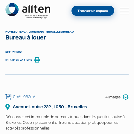
VOUS ÊTES PROPRIÉTAIRE ?
Allten
Trouver un espace
TROUVER UN ESPACE
À PROPOS
HOME
BUREAU
A-LOUER
1050 - BRUXELLES
BUREAU
Bureau à louer
CONTACT
REF: 729352
IMPRIMER LA FICHE
0m²
- 982m²
4 images
Avenue Louise
222
,
1050
-
Bruxelles
Découvrez cet immeuble de bureaux à louer dans le quartier Louise à
Bruxelles. Cet emplacement offre une situation pratique pour les
activités professionnelles.