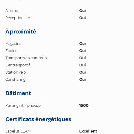
Alarme
Oui
Réceptioniste
Oui
À proximité
Magasins
Oui
Ecoles
Oui
Transports en commun
Oui
Centre sportif
Oui
Station vélo
Oui
Car sharing
Oui
Bâtiment
Parking int. - prix/a/pl
1500
Certificats énergétiques
Label BREEAM
Excellent