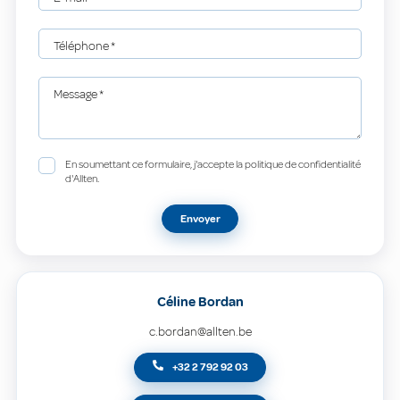
Téléphone
*
Message
*
En soumettant ce formulaire, j'accepte la politique de confidentialité
d'Allten.
Envoyer
Céline Bordan
c.bordan@allten.be
+32 2 792 92 03