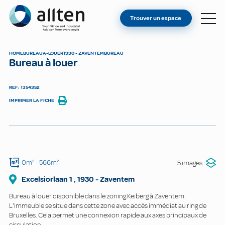
VOUS ÊTES PROPRIÉTAIRE ?
Allten
Trouver un espace
TROUVER UN ESPACE
À PROPOS
HOME
BUREAU
A-LOUER
1930 - ZAVENTEM
BUREAU
Bureau à louer
CONTACT
REF: 1354352
IMPRIMER LA FICHE
0m²
- 566m²
5 images
Excelsiorlaan
1
,
1930
-
Zaventem
Bureau à louer disponible dans le zoning Keiberg à Zaventem.
L'immeuble se situe dans cette zone avec accès immédiat au ring de
Bruxelles. Cela permet une connexion rapide aux axes principaux de
circulation.