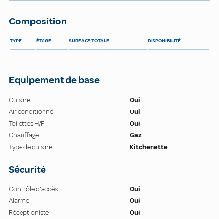
Composition
TYPE
ÉTAGE
SURFACE TOTALE
DISPONIBILITÉ
-
Equipement de base
Cuisine
Oui
Air conditionné
Oui
Toilettes H/F
Oui
Chauffage
Gaz
Type de cuisine
Kitchenette
Sécurité
Contrôle d'accès
Oui
Alarme
Oui
Réceptioniste
Oui