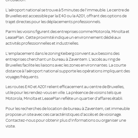
L'aéroport national se trouve à 5 minutes de l'immeuble. Le centre de
Bruxelles est accessible par la E40 ou la A201, offrant des options de
trajet directes pour les déplacements professionnels.
Parmi les voisins figurent des entreprises comme Motorola, Minolta et
LeasePlan. Cette proximité indique un environnement dédié aux
activités professionnelles et industrielles.
L'emplacement dans le zoning Keiberg convient aux besoins des
entreprises cherchant un bureau à Zaventem. L'accès au ring de
Bruxelles facilite les liaisons avec les zones environnantes. La courte
distance à l'aéroport national supporte les opérations impliquant des
voyages fréquents.
Les routes E40 et A201 relient efficacement au centre de Bruxelles,
utile pour les rendez-vous en ville. La présence de voisins tels que
Motorola, Minolta et LeasePlan reflète un quartier d'affaires établi.
Pour les recherches de location de bureau à Zaventem, cet immeuble
propose un site avec ces caractéristiques d'accès et de voisinage.
Contactez-nous pour obtenir plus d'informations ou organiser une
visite.