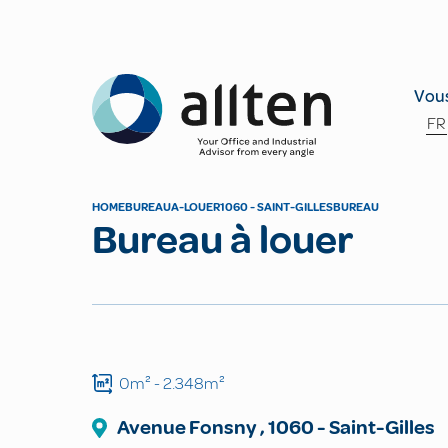
Allten
Vous
FR
HOME
BUREAU
A-LOUER
1060 - SAINT-GILLES
BUREAU
Bureau à louer
0m²
- 2.348m²
Avenue Fonsny
,
1060
-
Saint-Gilles