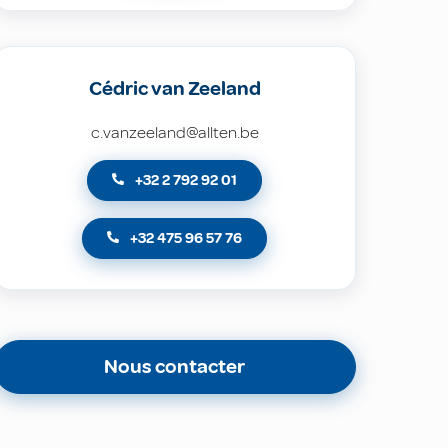
Cédric van Zeeland
c.vanzeeland@allten.be
+32 2 792 92 01
+32 475 96 57 76
Nous contacter