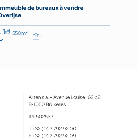
Immeuble de bureaux à vendre
Overijse
550m²
1
Allten s.a. – Avenue Louise 162 b8
B-1050 Bruxelles
IPI: 502522
T
+32 (0) 2 792 92 00
F
+32 (0) 2 792 92 09