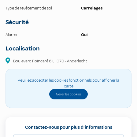
Type de revêtement de sol
Carrelages
Sécurité
Alarme
Oui
Localisation
Boulevard Poincaré 61
,
1070
-
Anderlecht
Veuillez accepter les cookies fonctionnels pour afficher la
carte
Gérer les cookies
Contactez-nous pour plus d'informations