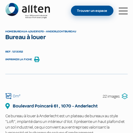
VOUS ÊTES PROPRIÉTAIRE ?
Allten
Trouver un espace
TROUVER UN ESPACE
À PROPOS
HOME
BUREAU
A-LOUER
1070 - ANDERLECHT
BUREAU
Bureau à louer
CONTACT
REF: 1213352
IMPRIMER LA FICHE
0m²
22 images
Boulevard Poincaré 61
,
1070
-
Anderlecht
Ce bureau à louer à Anderlecht est un plateau de bureaux au style
"Loft", implanté dans un intérieur d'ilot. Il présente un haut plafond et
un sol industriel, ce qui convient aux entreprises valorisant la
luminosité et le charme de ce type d'aménagement.