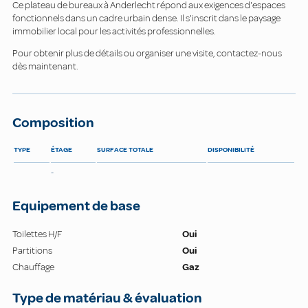
Ce plateau de bureaux à Anderlecht répond aux exigences d'espaces
fonctionnels dans un cadre urbain dense. Il s'inscrit dans le paysage
immobilier local pour les activités professionnelles.
Pour obtenir plus de détails ou organiser une visite, contactez-nous
dès maintenant.
Composition
TYPE
ÉTAGE
SURFACE TOTALE
DISPONIBILITÉ
-
Equipement de base
Toilettes H/F
Oui
Partitions
Oui
Chauffage
Gaz
Type de matériau & évaluation