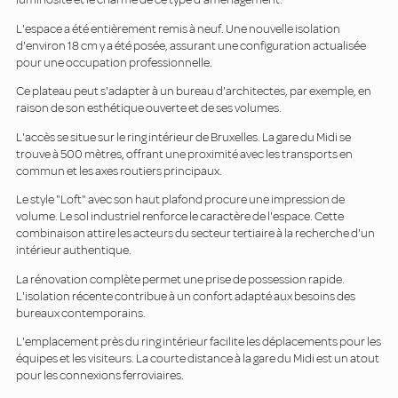
L'espace a été entièrement remis à neuf. Une nouvelle isolation
d'environ 18 cm y a été posée, assurant une configuration actualisée
pour une occupation professionnelle.
Ce plateau peut s'adapter à un bureau d'architectes, par exemple, en
raison de son esthétique ouverte et de ses volumes.
L'accès se situe sur le ring intérieur de Bruxelles. La gare du Midi se
trouve à 500 mètres, offrant une proximité avec les transports en
commun et les axes routiers principaux.
Le style "Loft" avec son haut plafond procure une impression de
volume. Le sol industriel renforce le caractère de l'espace. Cette
combinaison attire les acteurs du secteur tertiaire à la recherche d'un
intérieur authentique.
La rénovation complète permet une prise de possession rapide.
L'isolation récente contribue à un confort adapté aux besoins des
bureaux contemporains.
L'emplacement près du ring intérieur facilite les déplacements pour les
équipes et les visiteurs. La courte distance à la gare du Midi est un atout
pour les connexions ferroviaires.