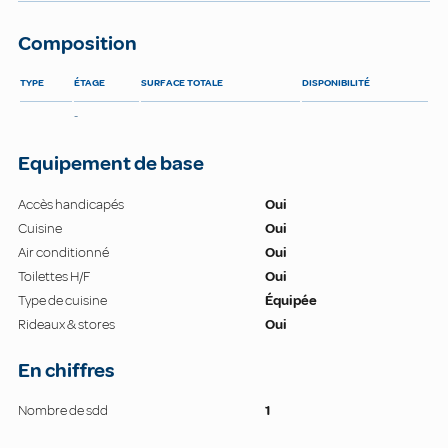
Composition
TYPE
ÉTAGE
SURFACE TOTALE
DISPONIBILITÉ
-
Equipement de base
Accès handicapés
Oui
Cuisine
Oui
Air conditionné
Oui
Toilettes H/F
Oui
Type de cuisine
Équipée
Rideaux & stores
Oui
En chiffres
Nombre de sdd
1