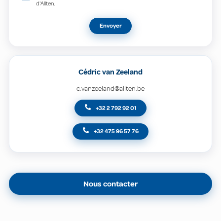
d'Allten.
Envoyer
Cédric van Zeeland
c.vanzeeland@allten.be
+32 2 792 92 01
+32 475 96 57 76
Nous contacter