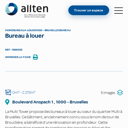
VOUS ÊTES PROPRIÉTAIRE ?
Allten
Trouver un espace
TROUVER UN ESPACE
À PROPOS
HOME
BUREAU
A-LOUER
1000 - BRUXELLES
BUREAU
Bureau à louer
CONTACT
REF: 1566352
IMPRIMER LA FICHE
0m²
- 2.215m²
5 images
Boulevard Anspach 1
,
1000
-
Bruxelles
La Multi Tower propose des bureaux à louer au cœur du quartier Multi à
Bruxelles. Ce bâtiment, anciennement connu sous le nom de tour de
Brouckère, a bénéficié d'une rénovation en profondeur. Cette
transformation permet de combiner des espaces publics et des