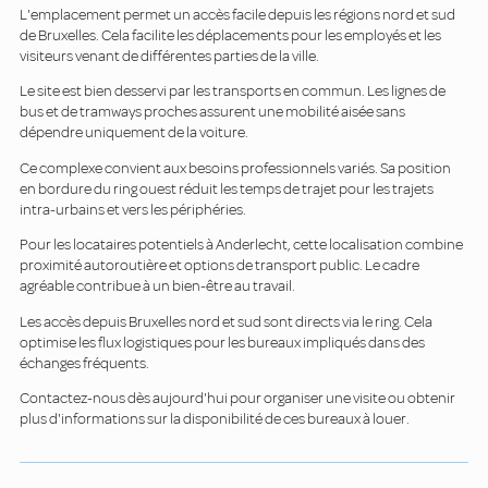
L'emplacement permet un accès facile depuis les régions nord et sud
de Bruxelles. Cela facilite les déplacements pour les employés et les
visiteurs venant de différentes parties de la ville.
Le site est bien desservi par les transports en commun. Les lignes de
bus et de tramways proches assurent une mobilité aisée sans
dépendre uniquement de la voiture.
Ce complexe convient aux besoins professionnels variés. Sa position
en bordure du ring ouest réduit les temps de trajet pour les trajets
intra-urbains et vers les périphéries.
Pour les locataires potentiels à Anderlecht, cette localisation combine
proximité autoroutière et options de transport public. Le cadre
agréable contribue à un bien-être au travail.
Les accès depuis Bruxelles nord et sud sont directs via le ring. Cela
optimise les flux logistiques pour les bureaux impliqués dans des
échanges fréquents.
Contactez-nous dès aujourd'hui pour organiser une visite ou obtenir
plus d'informations sur la disponibilité de ces bureaux à louer.