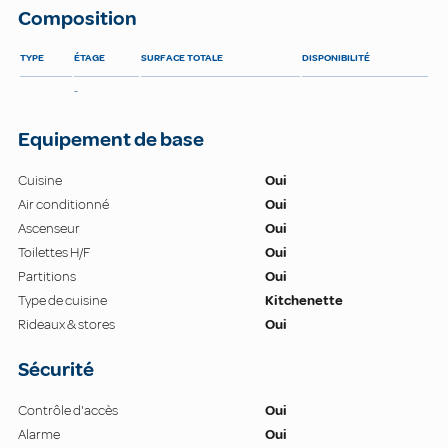
Composition
TYPE
ÉTAGE
SURFACE TOTALE
DISPONIBILITÉ
-
Equipement de base
Cuisine
Oui
Air conditionné
Oui
Ascenseur
Oui
Toilettes H/F
Oui
Partitions
Oui
Type de cuisine
Kitchenette
Rideaux & stores
Oui
Sécurité
Contrôle d'accès
Oui
Alarme
Oui