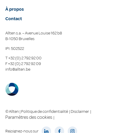
À propos
Contact
Allten s.a. – Avenue Louise 162 b8
B-1050 Bruxelles
IPI: 502522
T
+32 (0) 2 792 92 00
F
+32 (0) 2 792 92 09
info@allten.be
© Allten |
Politique de confidentialité
|
Disclaimer
|
Paramètres des cookies
|
Rejoignez-nous sur