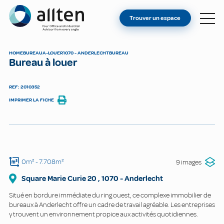
VOUS ÊTES PROPRIÉTAIRE ?
Allten
Trouver un espace
TROUVER UN ESPACE
À PROPOS
HOME
BUREAU
A-LOUER
1070 - ANDERLECHT
BUREAU
Bureau à louer
CONTACT
REF: 2010352
IMPRIMER LA FICHE
0m²
- 7.708m²
9 images
Square Marie Curie
20
,
1070
-
Anderlecht
Situé en bordure immédiate du ring ouest, ce complexe immobilier de
bureaux à Anderlecht offre un cadre de travail agréable. Les entreprises
y trouvent un environnement propice aux activités quotidiennes.