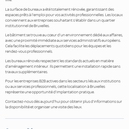
La surface de bureaux a été totalement rénovée, garantissant des
espaces prêts à l'emploi pour vos activités professionnelles. Les locaux
conviennent aux entreprises souhaitant s'établir dans un quartier
institutionnel de Bruxelles.
Le bâtiment se trouve au cœur d'un environnement dédié aux affaires,
avec une proximité immédiate aux services administratifs européens.
Cela facilite les déplacements quotidiens pour les équipes et les
rendez-vous professionnels.
Les bureaux rénovés respectent les standards actuels en matière
d'aménagement intérieur. Ils permettent une installation rapide sans
travaux supplémentaires.
Pour les entreprises B2B actives dans les secteurs liés aux institutions
ou aux services professionnels, cette localisation à Bruxelles
représente une opportunité d'implantation pratique.
Contactez-nous dès aujourd'hui pour obtenir plus d'informations sur
la disponibilité et organiser une visite des lieux.