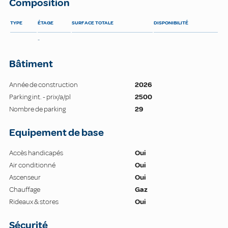
Composition
TYPE
ÉTAGE
SURFACE TOTALE
DISPONIBILITÉ
-
Bâtiment
Année de construction
2026
Parking int. - prix/a/pl
2500
Nombre de parking
29
Equipement de base
Accès handicapés
Oui
Air conditionné
Oui
Ascenseur
Oui
Chauffage
Gaz
Rideaux & stores
Oui
Sécurité