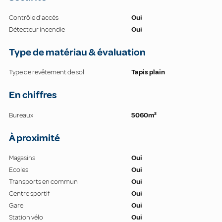
Contrôle d'accès
Oui
Détecteur incendie
Oui
Type de matériau & évaluation
Type de revêtement de sol
Tapis plain
En chiffres
Bureaux
5060m²
À proximité
Magasins
Oui
Ecoles
Oui
Transports en commun
Oui
Centre sportif
Oui
Gare
Oui
Station vélo
Oui