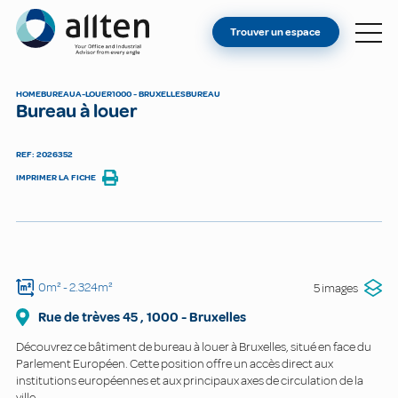
VOUS ÊTES PROPRIÉTAIRE ?
Allten
Trouver un espace
TROUVER UN ESPACE
À PROPOS
HOME
BUREAU
A-LOUER
1000 - BRUXELLES
BUREAU
Bureau à louer
CONTACT
REF: 2026352
IMPRIMER LA FICHE
0m²
- 2.324m²
5 images
Rue de trèves
45
,
1000
-
Bruxelles
Découvrez ce bâtiment de bureau à louer à Bruxelles, situé en face du
Parlement Européen. Cette position offre un accès direct aux
institutions européennes et aux principaux axes de circulation de la
ville.