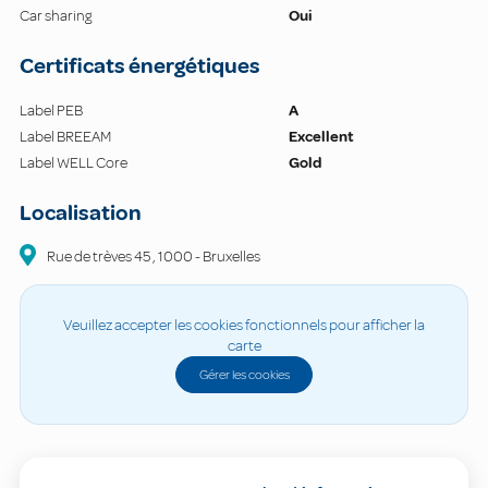
Car sharing
Oui
Certificats énergétiques
Label PEB
A
Label BREEAM
Excellent
Label WELL Core
Gold
Localisation
Rue de trèves
45
,
1000
-
Bruxelles
Veuillez accepter les cookies fonctionnels pour afficher la
carte
Gérer les cookies