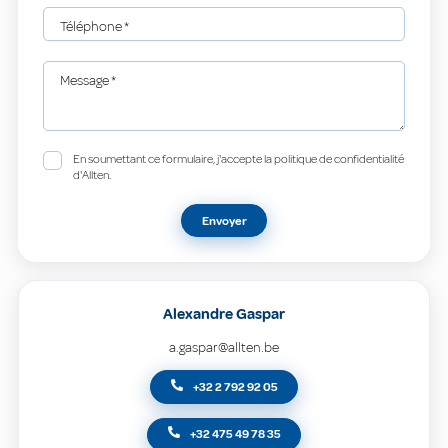
Téléphone
*
Message
*
En soumettant ce formulaire, j'accepte la politique de confidentialité
d'Allten.
Envoyer
Alexandre Gaspar
a.gaspar@allten.be
+32 2 792 92 05
+32 475 49 78 35