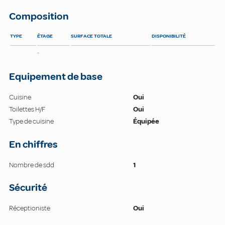
Composition
TYPE
ÉTAGE
SURFACE TOTALE
DISPONIBILITÉ
-
Equipement de base
Cuisine
Oui
Toilettes H/F
Oui
Type de cuisine
Équipée
En chiffres
Nombre de sdd
1
Sécurité
Réceptioniste
Oui