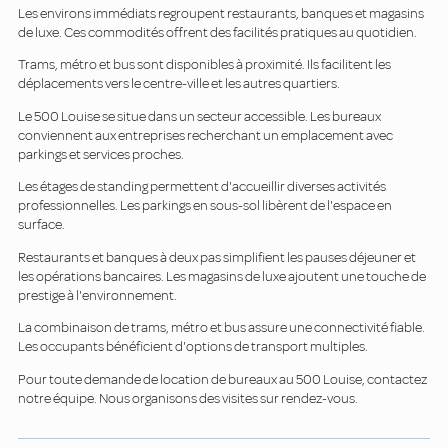
Les environs immédiats regroupent restaurants, banques et magasins
de luxe. Ces commodités offrent des facilités pratiques au quotidien.
Trams, métro et bus sont disponibles à proximité. Ils facilitent les
déplacements vers le centre-ville et les autres quartiers.
Le 500 Louise se situe dans un secteur accessible. Les bureaux
conviennent aux entreprises recherchant un emplacement avec
parkings et services proches.
Les étages de standing permettent d'accueillir diverses activités
professionnelles. Les parkings en sous-sol libèrent de l'espace en
surface.
Restaurants et banques à deux pas simplifient les pauses déjeuner et
les opérations bancaires. Les magasins de luxe ajoutent une touche de
prestige à l'environnement.
La combinaison de trams, métro et bus assure une connectivité fiable.
Les occupants bénéficient d'options de transport multiples.
Pour toute demande de location de bureaux au 500 Louise, contactez
notre équipe. Nous organisons des visites sur rendez-vous.