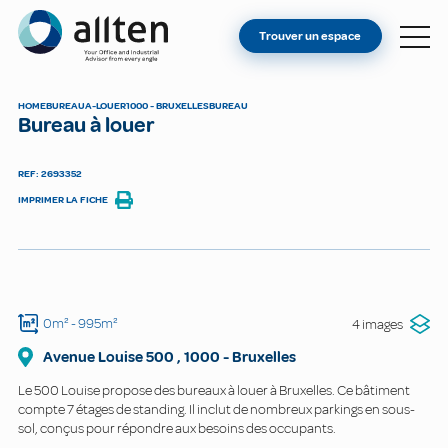
VOUS ÊTES PROPRIÉTAIRE ?
Allten
Trouver un espace
TROUVER UN ESPACE
À PROPOS
HOME
BUREAU
A-LOUER
1000 - BRUXELLES
BUREAU
Bureau à louer
CONTACT
REF: 2693352
IMPRIMER LA FICHE
0m²
- 995m²
4 images
Avenue Louise 500
,
1000
-
Bruxelles
Le 500 Louise propose des bureaux à louer à Bruxelles. Ce bâtiment
compte 7 étages de standing. Il inclut de nombreux parkings en sous-
sol, conçus pour répondre aux besoins des occupants.