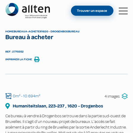
VOUS ÊTES PROPRIÉTAIRE ?
Allten
Trouver un espace
TROUVER UN ESPACE
À PROPOS
HOME
BUREAU
A-ACHETER
1620 - DROGENBOS
BUREAU
Bureau à acheter
CONTACT
REF: 2770352
IMPRIMER LA FICHE
0m²
- 10.694m²
4 images
Humaniteitslaan, 223-237
,
1620
-
Drogenbos
Ce bureau à vendre à Drogenbos se trouve dans la partie sud-ouest de
Bruxelles. Il s'agit d'un nouveau projet de bureaux. L'accès se fait
aisément à partir du ring de Bruxelles par la sortie Anderlecht Industrie.
La gare principale de Bruxelles-Midi est située à 10 minutes en voiture.