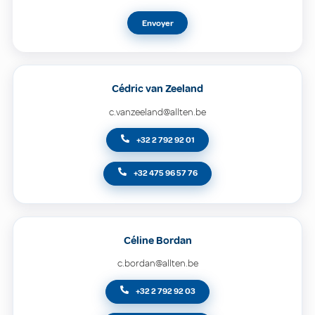
Envoyer
Cédric van Zeeland
c.vanzeeland@allten.be
+32 2 792 92 01
+32 475 96 57 76
Céline Bordan
c.bordan@allten.be
+32 2 792 92 03