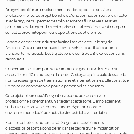
Drogenbos offre un emplacement pratique pour les activités
professionnelles. Le projet bénéficie d'une connexion routière directe
avec le ring, ce qui permet des déplacements fluides vers les axes
principaux de la région. Les entreprises installées ici peuvent compter
sur cette proximité pour leurs opérations quotidiennes.
La sortie Anderlecht Industrie facilite l'arrivée depuis le ring de
Bruxelles. Cela concerne aussi bien les véhicules utilitaires que les
transports individuels. Les trajets vers le centre de Bruxelles sont ainsi
raccourcis.
Concernant les transports en commun, la gare Bruxelles-Midi est
accessible en 10 minutes par la route. Cette gare principale dessert de
nombreuses lignes de train nationales et internationales. Elle constitue
un point de connexion clé pour le personnel et les clients.
Ce projet de bureaux à Drogenbos répond aux besoins des
professionnels cherchant un site dans cette zone. L'emplacement
sud-ouest de Bruxelles permet une intégration dans un
environnement dédié aux activités industrielles et tertiaires.
Pour les acheteurs potentiels à Drogenbos, ces éléments
d'accessibilité sont à considérer dans le cadre d'une implantation
d'entreprise. Le temps de trajet vers Bruxelles-Midi en voiture illustre la