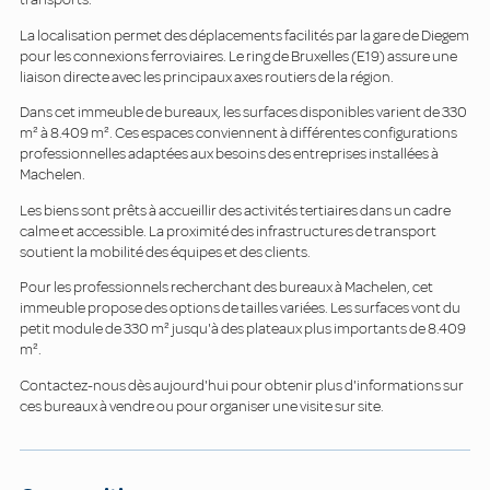
La localisation permet des déplacements facilités par la gare de Diegem
pour les connexions ferroviaires. Le ring de Bruxelles (E19) assure une
liaison directe avec les principaux axes routiers de la région.
Dans cet immeuble de bureaux, les surfaces disponibles varient de 330
m² à 8.409 m². Ces espaces conviennent à différentes configurations
professionnelles adaptées aux besoins des entreprises installées à
Machelen.
Les biens sont prêts à accueillir des activités tertiaires dans un cadre
calme et accessible. La proximité des infrastructures de transport
soutient la mobilité des équipes et des clients.
Pour les professionnels recherchant des bureaux à Machelen, cet
immeuble propose des options de tailles variées. Les surfaces vont du
petit module de 330 m² jusqu'à des plateaux plus importants de 8.409
m².
Contactez-nous dès aujourd'hui pour obtenir plus d'informations sur
ces bureaux à vendre ou pour organiser une visite sur site.