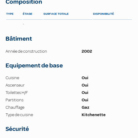
Composition
TYPE
ÉTAGE
SURFACE TOTALE
DISPONIBILITÉ
-
Bâtiment
Année de construction
2002
Equipement de base
Cuisine
Oui
Ascenseur
Oui
Toilettes H/F
Oui
Partitions
Oui
Chauffage
Gaz
Type de cuisine
Kitchenette
Sécurité