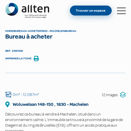
VOUS ÊTES PROPRIÉTAIRE ?
Allten
Trouver un espace
TROUVER UN ESPACE
À PROPOS
HOME
BUREAU
A-ACHETER
1830 - MACHELEN
BUREAU
Bureau à acheter
CONTACT
REF: 2951352
IMPRIMER LA FICHE
0m²
- 12.087m²
12 images
Woluwelaan
148-150
,
1830
-
Machelen
Découvrez ce bureau à vendre à Machelen, situé dans un
environnement calme. L'immeuble se trouve à proximité de la gare de
Diegem et du ring de Bruxelles (E19), offrant un accès pratique aux
transports.