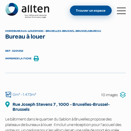
VOUS ÊTES PROPRIÉTAIRE ?
Allten
Trouver un espace
TROUVER UN ESPACE
À PROPOS
HOME
BUREAU
A-LOUER
1000 - BRUXELLES-BRUSSEL-BRUSSELS
BUREAU
Bureau à louer
CONTACT
REF: 3201352
IMPRIMER LA FICHE
0m²
- 1.473m²
10 images
Rue Joseph Stevens 7
,
1000
-
Bruxelles-Brussel-
Brussels
Le bâtiment dans le quartier du Sablon à Bruxelles propose des
plateaux de bureaux à louer. Il inclut une réception pour l'accueil des
visiteurs, un parking pour les véhicules et une salle de sport équipée