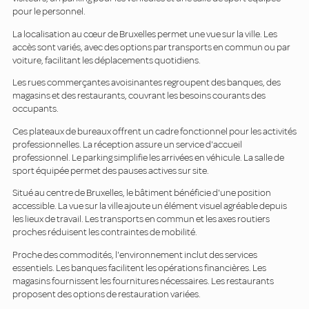
pour le personnel.
La localisation au cœur de Bruxelles permet une vue sur la ville. Les
accès sont variés, avec des options par transports en commun ou par
voiture, facilitant les déplacements quotidiens.
Les rues commerçantes avoisinantes regroupent des banques, des
magasins et des restaurants, couvrant les besoins courants des
occupants.
Ces plateaux de bureaux offrent un cadre fonctionnel pour les activités
professionnelles. La réception assure un service d'accueil
professionnel. Le parking simplifie les arrivées en véhicule. La salle de
sport équipée permet des pauses actives sur site.
Situé au centre de Bruxelles, le bâtiment bénéficie d'une position
accessible. La vue sur la ville ajoute un élément visuel agréable depuis
les lieux de travail. Les transports en commun et les axes routiers
proches réduisent les contraintes de mobilité.
Proche des commodités, l'environnement inclut des services
essentiels. Les banques facilitent les opérations financières. Les
magasins fournissent les fournitures nécessaires. Les restaurants
proposent des options de restauration variées.