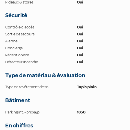
Rideaux & stores
Oui
Sécurité
Contrôle d'accès
Oui
Sortie de secours
Oui
Alarme
Oui
Concierge
Oui
Réceptioniste
Oui
Détecteur incendie
Oui
Type de matériau & évaluation
Type de revêtement de sol
Tapis plain
Bâtiment
Parking int. - prix/a/pl
1850
En chiffres