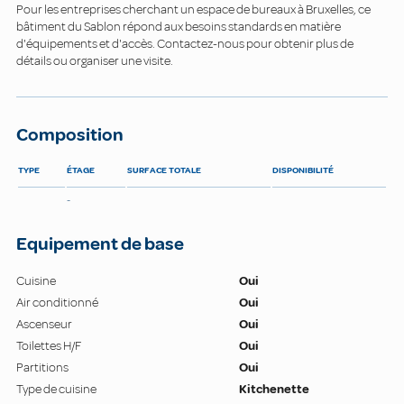
Pour les entreprises cherchant un espace de bureaux à Bruxelles, ce
bâtiment du Sablon répond aux besoins standards en matière
d'équipements et d'accès. Contactez-nous pour obtenir plus de
détails ou organiser une visite.
Composition
TYPE
ÉTAGE
SURFACE TOTALE
DISPONIBILITÉ
-
Equipement de base
Cuisine
Oui
Air conditionné
Oui
Ascenseur
Oui
Toilettes H/F
Oui
Partitions
Oui
Type de cuisine
Kitchenette