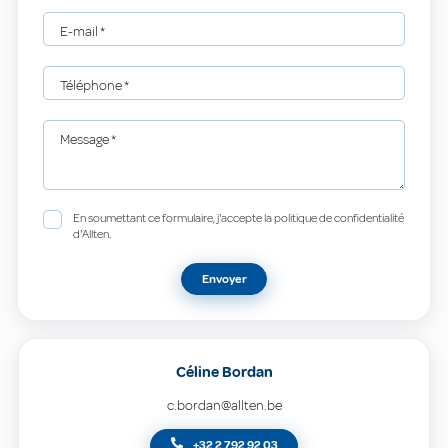
E-mail
*
Téléphone
*
Message
*
En soumettant ce formulaire, j'accepte la politique de confidentialité
d'Allten.
Envoyer
Céline Bordan
c.bordan@allten.be
+32 2 792 92 03