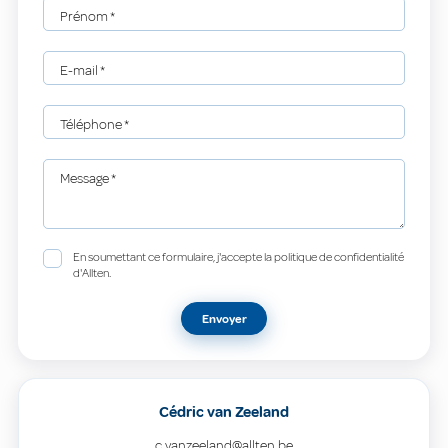
Prénom
*
E-mail
*
Téléphone
*
Message
*
En soumettant ce formulaire, j'accepte la politique de confidentialité
d'Allten.
Envoyer
Cédric van Zeeland
c.vanzeeland@allten.be