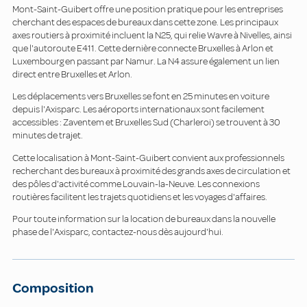
Mont-Saint-Guibert offre une position pratique pour les entreprises
cherchant des espaces de bureaux dans cette zone. Les principaux
axes routiers à proximité incluent la N25, qui relie Wavre à Nivelles, ainsi
que l'autoroute E411. Cette dernière connecte Bruxelles à Arlon et
Luxembourg en passant par Namur. La N4 assure également un lien
direct entre Bruxelles et Arlon.
Les déplacements vers Bruxelles se font en 25 minutes en voiture
depuis l'Axisparc. Les aéroports internationaux sont facilement
accessibles : Zaventem et Bruxelles Sud (Charleroi) se trouvent à 30
minutes de trajet.
Cette localisation à Mont-Saint-Guibert convient aux professionnels
recherchant des bureaux à proximité des grands axes de circulation et
des pôles d'activité comme Louvain-la-Neuve. Les connexions
routières facilitent les trajets quotidiens et les voyages d'affaires.
Pour toute information sur la location de bureaux dans la nouvelle
phase de l'Axisparc, contactez-nous dès aujourd'hui.
Composition