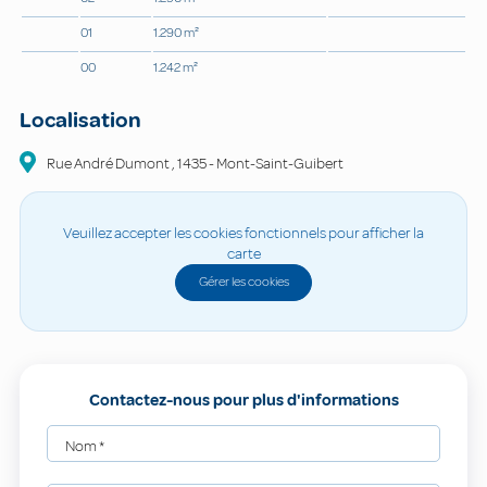
01
1.290 m²
00
1.242 m²
Localisation
Rue André Dumont
,
1435
-
Mont-Saint-Guibert
Veuillez accepter les cookies fonctionnels pour afficher la
carte
Gérer les cookies
Contactez-nous pour plus d'informations
Nom
*