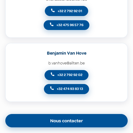
+32 2 792 92 01
+32 475 96 57 76
Benjamin Van Hove
b.vanhove@allten.be
+32 2 792 92 02
+32 474 93 83 13
Nous contacter