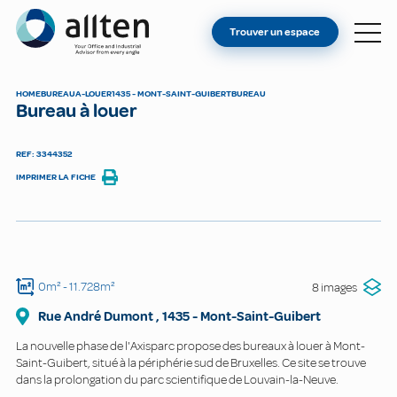
VOUS ÊTES PROPRIÉTAIRE ?
Allten
Trouver un espace
TROUVER UN ESPACE
À PROPOS
HOME
BUREAU
A-LOUER
1435 - MONT-SAINT-GUIBERT
BUREAU
Bureau à louer
CONTACT
REF: 3344352
IMPRIMER LA FICHE
0m²
- 11.728m²
8 images
Rue André Dumont
,
1435
-
Mont-Saint-Guibert
La nouvelle phase de l'Axisparc propose des bureaux à louer à Mont-
Saint-Guibert, situé à la périphérie sud de Bruxelles. Ce site se trouve
dans la prolongation du parc scientifique de Louvain-la-Neuve.