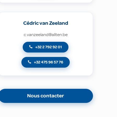
Cédric van Zeeland
c.vanzeeland@allten.be
+32 2 792 92 01
+32 475 96 57 76
Nous contacter