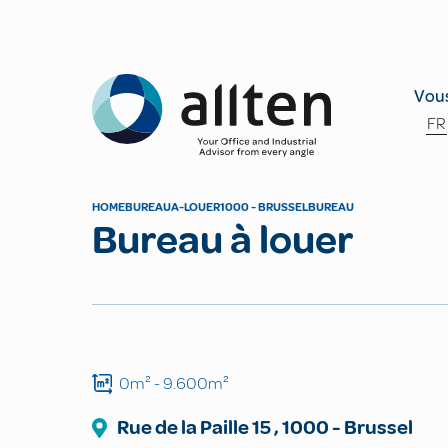
Allten
Vous
FR
HOME
BUREAU
A-LOUER
1000 - BRUSSEL
BUREAU
Bureau à louer
0m²
- 9.600m²
Rue de la Paille
15
,
1000
-
Brussel