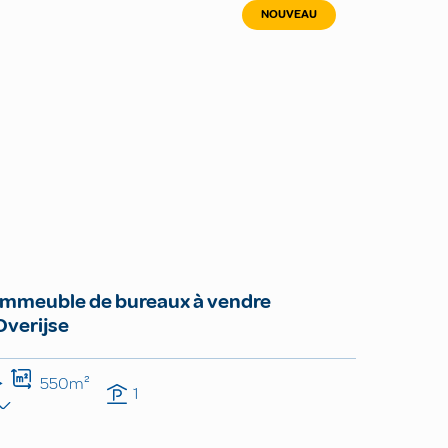
NOUVEAU
Immeuble de bureaux à vendre
Overijse
550m²
1