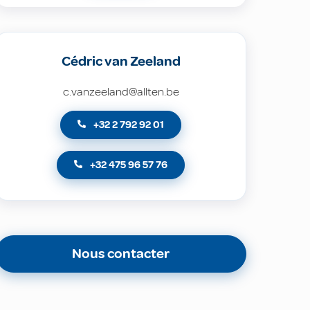
Cédric van Zeeland
c.vanzeeland@allten.be
+32 2 792 92 01
+32 475 96 57 76
Nous contacter