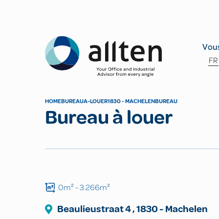
Allten
Vous
FR
HOME
BUREAU
A-LOUER
1830 - MACHELEN
BUREAU
Bureau à louer
0m²
- 3.266m²
Beaulieustraat
4
,
1830
-
Machelen