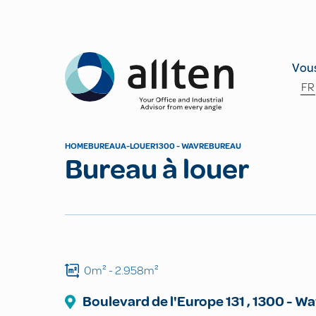
Allten
Vous
FR
HOME
BUREAU
A-LOUER
1300 - WAVRE
BUREAU
Bureau à louer
0m²
- 2.958m²
Boulevard de l'Europe
131
,
1300
-
Wa