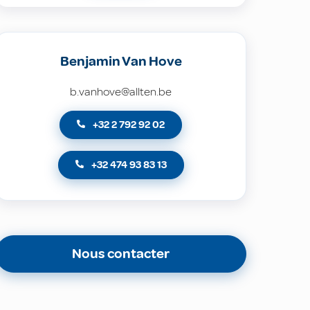
Benjamin Van Hove
b.vanhove@allten.be
+32 2 792 92 02
+32 474 93 83 13
Nous contacter