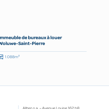
Immeuble de bureaux à louer
Woluwe-Saint-Pierre
1.088m²
Allten s.a. – Avenue Louise 162 b8