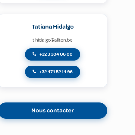
Tatiana Hidalgo
t.hidalgo@allten.be
+32 3 304 06 00
+32 474 52 14 96
Nous contacter