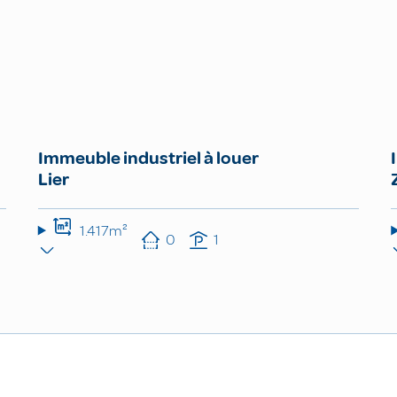
Immeuble industriel à louer
Lier
1.417m²
0
1