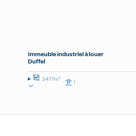
Immeuble industriel à louer
Duffel
3.477m²
1