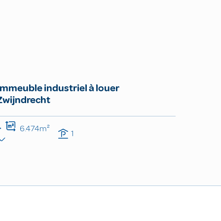
Immeuble industriel à louer
Zwijndrecht
6.474m²
1