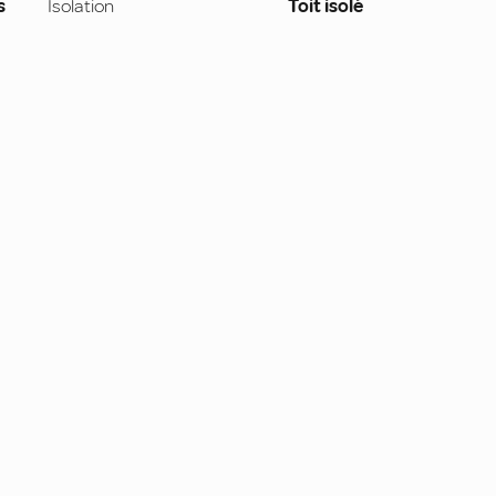
s
Isolation
Toit isolé