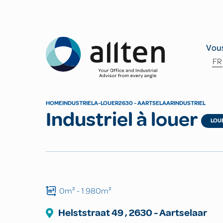
Allten
Vous
FR
HOME
INDUSTRIEL
A-LOUER
2630 - AARTSELAAR
INDUSTRIEL
Industriel à louer
LOU
0m²
- 1.980m²
Helststraat 49
,
2630
-
Aartselaar