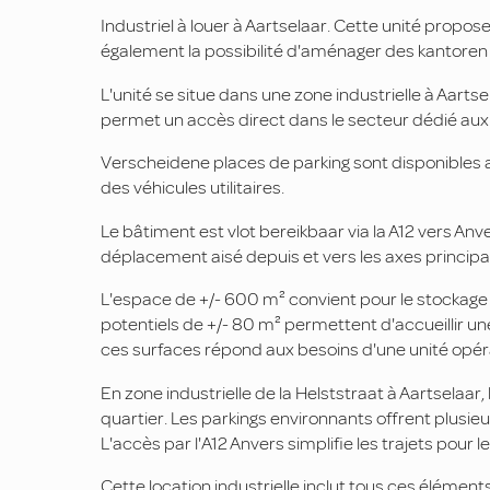
Industriel à louer à Aartselaar. Cette unité propos
également la possibilité d'aménager des kantoren
L'unité se situe dans une zone industrielle à Aartse
permet un accès direct dans le secteur dédié aux a
Verscheidene places de parking sont disponibles au
des véhicules utilitaires.
Le bâtiment est vlot bereikbaar via la A12 vers An
déplacement aisé depuis et vers les axes principa
L'espace de +/- 600 m² convient pour le stockage 
potentiels de +/- 80 m² permettent d'accueillir u
ces surfaces répond aux besoins d'une unité opér
En zone industrielle de la Helststraat à Aartselaar,
quartier. Les parkings environnants offrent plus
L'accès par l'A12 Anvers simplifie les trajets pour l
Cette location industrielle inclut tous ces élément