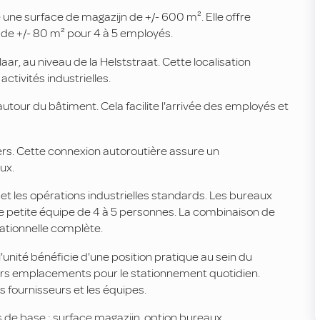
e une surface de magazijn de +/- 600 m². Elle offre
 de +/- 80 m² pour 4 à 5 employés.
laar, au niveau de la Helststraat. Cette localisation
ctivités industrielles.
tour du bâtiment. Cela facilite l'arrivée des employés et
vers. Cette connexion autoroutière assure un
ux.
et les opérations industrielles standards. Les bureaux
ne petite équipe de 4 à 5 personnes. La combinaison de
ationnelle complète.
 l'unité bénéficie d'une position pratique au sein du
ieurs emplacements pour le stationnement quotidien.
es fournisseurs et les équipes.
s de base : surface magazijn, option bureaux,