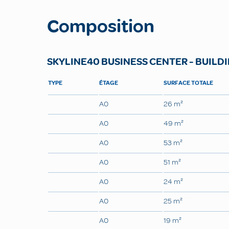
Composition
SKYLINE40 BUSINESS CENTER - BUILDI
TYPE
ÉTAGE
SURFACE TOTALE
A0
26 m²
A0
49 m²
A0
53 m²
A0
51 m²
A0
24 m²
A0
25 m²
A0
19 m²