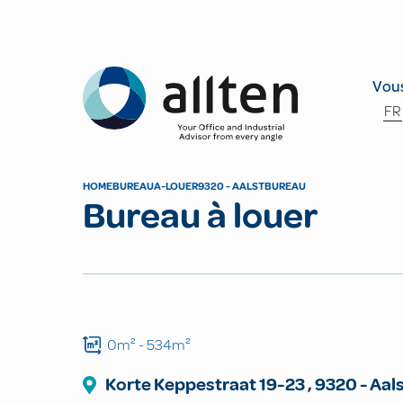
Allten
Vous
FR
HOME
BUREAU
A-LOUER
9320 - AALST
BUREAU
Bureau à louer
0m²
- 534m²
Korte Keppestraat
19-23
,
9320
-
Aal