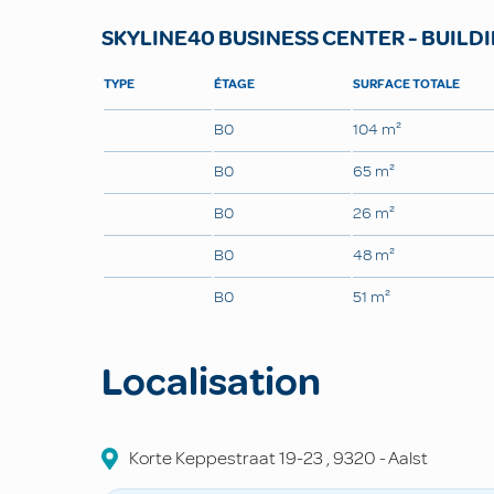
SKYLINE40 BUSINESS CENTER - BUILDI
TYPE
ÉTAGE
SURFACE TOTALE
B0
104 m²
B0
65 m²
B0
26 m²
B0
48 m²
B0
51 m²
Localisation
Korte Keppestraat
19-23
,
9320
-
Aalst