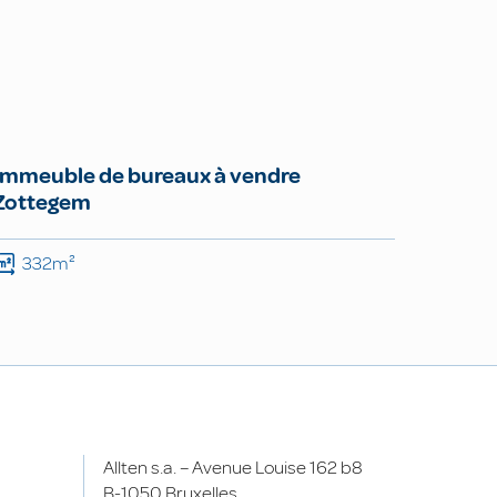
Immeuble de bureaux à vendre
Zottegem
332m²
Allten s.a. – Avenue Louise 162 b8
B-1050 Bruxelles