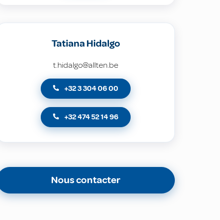
Tatiana Hidalgo
t.hidalgo@allten.be
+32 3 304 06 00
+32 474 52 14 96
Nous contacter