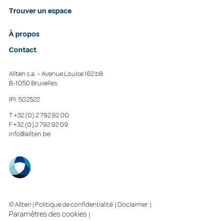
Trouver un espace
À propos
Contact
Allten s.a. – Avenue Louise 162 b8
B-1050 Bruxelles
IPI: 502522
T
+32 (0) 2 792 92 00
F
+32 (0) 2 792 92 09
info@allten.be
© Allten |
Politique de confidentialité
|
Disclaimer
|
Paramètres des cookies
|