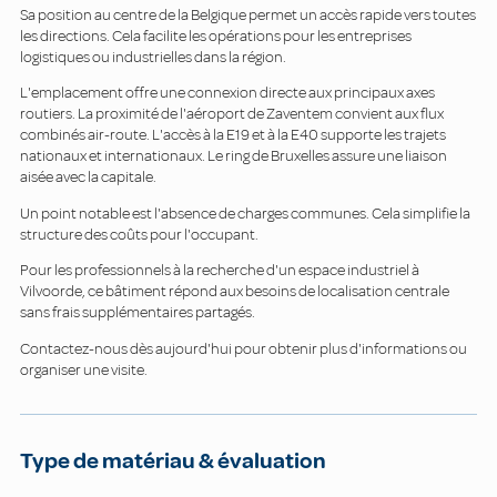
Sa position au centre de la Belgique permet un accès rapide vers toutes
les directions. Cela facilite les opérations pour les entreprises
logistiques ou industrielles dans la région.
L'emplacement offre une connexion directe aux principaux axes
routiers. La proximité de l'aéroport de Zaventem convient aux flux
combinés air-route. L'accès à la E19 et à la E40 supporte les trajets
nationaux et internationaux. Le ring de Bruxelles assure une liaison
aisée avec la capitale.
Un point notable est l'absence de charges communes. Cela simplifie la
structure des coûts pour l'occupant.
Pour les professionnels à la recherche d'un espace industriel à
Vilvoorde, ce bâtiment répond aux besoins de localisation centrale
sans frais supplémentaires partagés.
Contactez-nous dès aujourd'hui pour obtenir plus d'informations ou
organiser une visite.
Type de matériau & évaluation