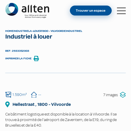
VOUS ÊTES PROPRIÉTAIRE ?
Allten
Trouver un espace
TROUVER UN ESPACE
À PROPOS
HOME
INDUSTRIEL
A-LOUER
1800 - VILVOORDE
INDUSTRIEL
Industriel à louer
CONTACT
REF: 2933352003
IMPRIMER LA FICHE
1.590m²
--
7 images
Hellestraat
,
1800
-
Vilvoorde
Ce bâtiment logistique est disponible à la location à Vilvoorde. Il se
trouve à proximité de l'aéroport de Zaventem, de la E19, du ring de
Bruxelles et de la E40.