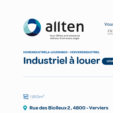
Allten
Vous
FR
HOME
INDUSTRIEL
A-LOUER
4800 - VERVIERS
INDUSTRIEL
Industriel à louer
LOU
1.810m²
Rue des Biolleux
2
,
4800
-
Verviers