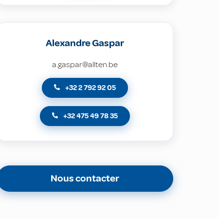
Alexandre Gaspar
a.gaspar@allten.be
+32 2 792 92 05
+32 475 49 78 35
Nous contacter