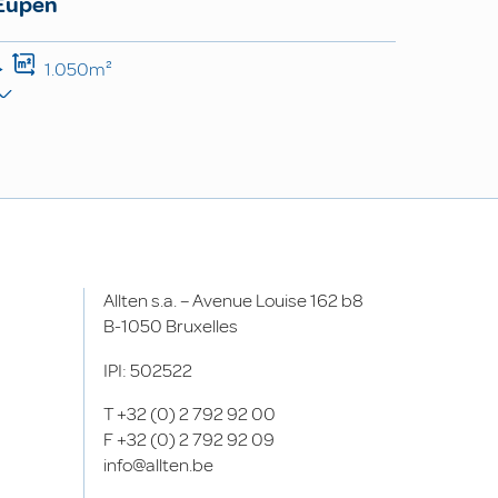
Eupen
1.050m²
Allten s.a. – Avenue Louise 162 b8
B-1050 Bruxelles
IPI: 502522
T
+32 (0) 2 792 92 00
F
+32 (0) 2 792 92 09
info@allten.be