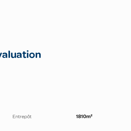
valuation
Entrepôt
1810m²