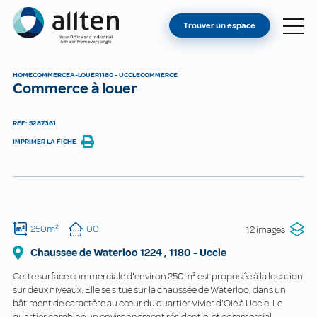
VOUS ÊTES PROPRIÉTAIRE ?
Allten
Trouver un espace
TROUVER UN ESPACE
À PROPOS
HOME
COMMERCE
A-LOUER
1180 - UCCLE
COMMERCE
Commerce à louer
CONTACT
REF: 5287361
IMPRIMER LA FICHE
250m²
00
12 images
Chaussee de Waterloo
1224
,
1180
-
Uccle
Cette surface commerciale d'environ 250m² est proposée à la location
sur deux niveaux. Elle se situe sur la chaussée de Waterloo, dans un
bâtiment de caractère au cœur du quartier Vivier d'Oie à Uccle. Le
quartier combine un environnement résidentiel et commercial.