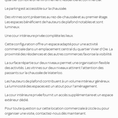
Le parking est accessible sur la chaussée.
Des vitrines sont présentes au rez-de-chaussée et au premier étage.
Les espaces bénéficient de hauteurs de plafond notables et sont
lumineux.
Une cour intérieure privée complète les lieux.
Cette configuration offre un espace adapté pour une activité
commerciale dans un emplacement central du quartier Vivier d'Oie. La
proximité des résidences et des autres commerces favorise la visibilité.
La surface répartie sur deux niveaux permet une organisation flexible
des activités. Les vitrines sur deux niveaux attirent l'attention des
passants sur la chaussée de Waterloo.
Les hauteurs de plafond contribuent à un volume intérieur généreux.
La luminosité des espaces est un atout pour l'aménagement.
La cour intérieure privée fournit un accès supplémentaire et un espace
extérieur dédié.
Pour toute question sur cette location commerciale à Uccle ou pour
organiser une visite, contactez-nous dès maintenant.