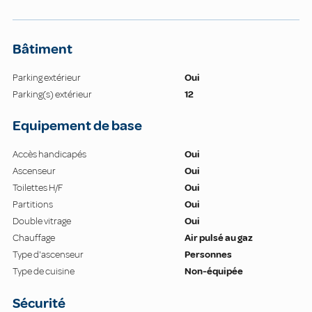
Bâtiment
Parking extérieur
Oui
Parking(s) extérieur
12
Equipement de base
Accès handicapés
Oui
Ascenseur
Oui
Toilettes H/F
Oui
Partitions
Oui
Double vitrage
Oui
Chauffage
Air pulsé au gaz
Type d'ascenseur
Personnes
Type de cuisine
Non-équipée
Sécurité