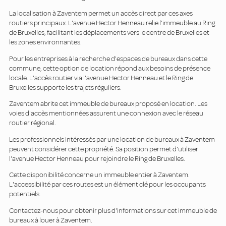
La localisation à Zaventem permet un accès direct par ces axes
routiers principaux. L'avenue Hector Henneau relie l'immeuble au Ring
de Bruxelles, facilitant les déplacements vers le centre de Bruxelles et
les zones environnantes.
Pour les entreprises à la recherche d'espaces de bureaux dans cette
commune, cette option de location répond aux besoins de présence
locale. L'accès routier via l'avenue Hector Henneau et le Ring de
Bruxelles supporte les trajets réguliers.
Zaventem abrite cet immeuble de bureaux proposé en location. Les
voies d'accès mentionnées assurent une connexion avec le réseau
routier régional.
Les professionnels intéressés par une location de bureaux à Zaventem
peuvent considérer cette propriété. Sa position permet d'utiliser
l'avenue Hector Henneau pour rejoindre le Ring de Bruxelles.
Cette disponibilité concerne un immeuble entier à Zaventem.
L'accessibilité par ces routes est un élément clé pour les occupants
potentiels.
Contactez-nous pour obtenir plus d'informations sur cet immeuble de
bureaux à louer à Zaventem.