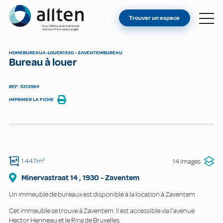
VOUS ÊTES PROPRIÉTAIRE ?
Allten
Trouver un espace
TROUVER UN ESPACE
À PROPOS
HOME
BUREAU
A-LOUER
1930 - ZAVENTEM
BUREAU
Bureau à louer
CONTACT
REF: 5313564
IMPRIMER LA FICHE
1.447m²
14 images
Minervastraat
14
,
1930
-
Zaventem
Un immeuble de bureaux est disponible à la location à Zaventem.
Cet immeuble se trouve à Zaventem. Il est accessible via l'avenue
Hector Henneau et le Ring de Bruxelles.