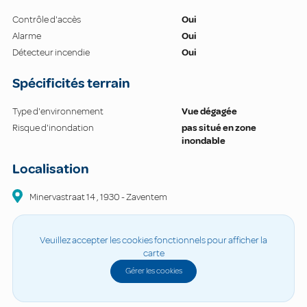
Contrôle d'accès
Oui
Alarme
Oui
Détecteur incendie
Oui
Spécificités terrain
Type d'environnement
Vue dégagée
Risque d'inondation
pas situé en zone
inondable
Localisation
Minervastraat
14
,
1930
-
Zaventem
Veuillez accepter les cookies fonctionnels pour afficher la
carte
Gérer les cookies