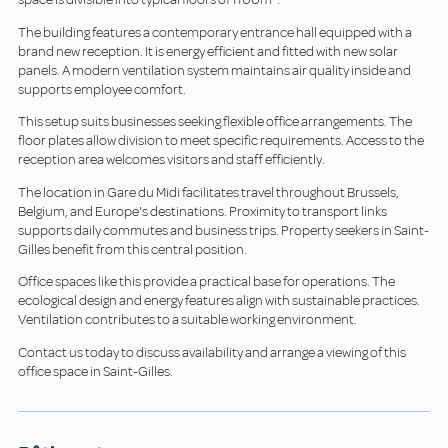
The building features a contemporary entrance hall equipped with a
brand new reception. It is energy efficient and fitted with new solar
panels. A modern ventilation system maintains air quality inside and
supports employee comfort.
This setup suits businesses seeking flexible office arrangements. The
floor plates allow division to meet specific requirements. Access to the
reception area welcomes visitors and staff efficiently.
The location in Gare du Midi facilitates travel throughout Brussels,
Belgium, and Europe's destinations. Proximity to transport links
supports daily commutes and business trips. Property seekers in Saint-
Gilles benefit from this central position.
Office spaces like this provide a practical base for operations. The
ecological design and energy features align with sustainable practices.
Ventilation contributes to a suitable working environment.
Contact us today to discuss availability and arrange a viewing of this
office space in Saint-Gilles.