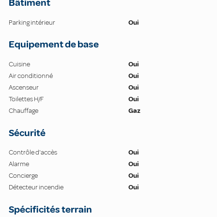
Bâtiment
Parking intérieur
Oui
Equipement de base
Cuisine
Oui
Air conditionné
Oui
Ascenseur
Oui
Toilettes H/F
Oui
Chauffage
Gaz
Sécurité
Contrôle d'accès
Oui
Alarme
Oui
Concierge
Oui
Détecteur incendie
Oui
Spécificités terrain