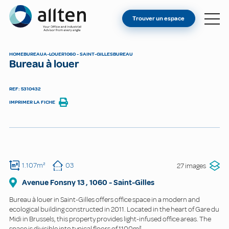
VOUS ÊTES PROPRIÉTAIRE ?
Allten
Trouver un espace
TROUVER UN ESPACE
À PROPOS
HOME
BUREAU
A-LOUER
1060 - SAINT-GILLES
BUREAU
Bureau à louer
CONTACT
REF: 5310432
IMPRIMER LA FICHE
1.107m²
03
27 images
Avenue Fonsny
13
,
1060
-
Saint-Gilles
Bureau à louer in Saint-Gilles offers office space in a modern and
ecological building constructed in 2011. Located in the heart of Gare du
Midi in Brussels, this property provides light-infused office areas. The
space is divisible into typical floors of 1100m².