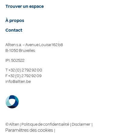
Trouver un espace
À propos
Contact
Allten s.a. – Avenue Louise 162 b8
B-1050 Bruxelles
IPI: 502522
T
+32 (0) 2 792 92 00
F
+32 (0) 2 792 92 09
info@allten.be
© Allten |
Politique de confidentialité
|
Disclaimer
|
Paramètres des cookies
|