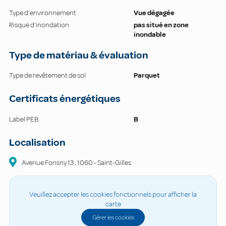
Type d'environnement
Vue dégagée
Risque d'inondation
pas situé en zone
inondable
Type de matériau & évaluation
Type de revêtement de sol
Parquet
Certificats énergétiques
Label PEB
B
Localisation
Avenue Fonsny
13
,
1060
-
Saint-Gilles
Veuillez accepter les cookies fonctionnels pour afficher la
carte
Gérer les cookies