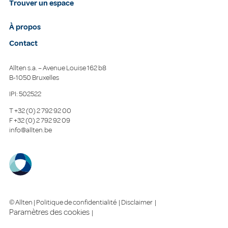
Trouver un espace
À propos
Contact
Allten s.a. – Avenue Louise 162 b8
B-1050 Bruxelles
IPI: 502522
T
+32 (0) 2 792 92 00
F
+32 (0) 2 792 92 09
info@allten.be
© Allten |
Politique de confidentialité
|
Disclaimer
|
Paramètres des cookies
|