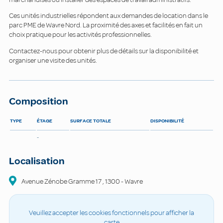
Ces unités industrielles répondent aux demandes de location dans le
parc PME de Wavre Nord. La proximité des axes et facilités en fait un
choix pratique pour les activités professionnelles.
Contactez-nous pour obtenir plus de détails sur la disponibilité et
organiser une visite des unités.
Composition
TYPE
ÉTAGE
SURFACE TOTALE
DISPONIBILITÉ
-
Localisation
Avenue Zénobe Gramme
17
,
1300
-
Wavre
Veuillez accepter les cookies fonctionnels pour afficher la
carte