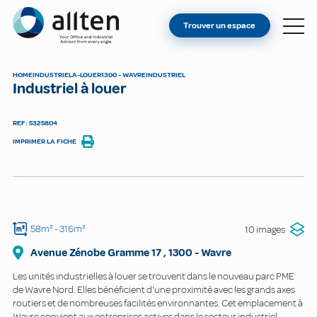
VOUS ÊTES PROPRIÉTAIRE ?
Allten
Trouver un espace
TROUVER UN ESPACE
À PROPOS
HOME
INDUSTRIEL
A-LOUER
1300 - WAVRE
INDUSTRIEL
Industriel à louer
CONTACT
REF: 5325804
IMPRIMER LA FICHE
58m²
- 316m²
10 images
Avenue Zénobe Gramme
17
,
1300
-
Wavre
Les unités industrielles à louer se trouvent dans le nouveau parc PME
de Wavre Nord. Elles bénéficient d'une proximité avec les grands axes
routiers et de nombreuses facilités environnantes. Cet emplacement à
Wavre convient aux entreprises actives dans le secteur industriel.