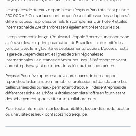
Les espaces de bureaux disponibles au Pegasus Park totalisent plus de
250 000 m². Ces surfaces sont proposées en tailles variées, adaptées à
différents besoins professionnels. En complément, un hôtel 4 étoiles
international de 234 chambres sera également présent sur le site.
L'emplacement le long du Boulevard Léopold 3 permet une connexion
aisée avec les axes principaux autour de Bruxelles. La proximité de la
jonction avec le ring facilite les déplacements routiers. L'accès direct à
la gare de Diegem dessert les lignes de train régionales et
internationales. La distance de 5 minutes jusqu'à l'aéroport convient
aux entreprises ayant des opérations liées au transport aérien.
Pegasus Park développe ces nouveaux espaces de bureaux pour
répondre à la demande en immobilier professionnel dans la zone. Les
tailles variées des bureaux permettent d'accueillir des entreprises de
différentes échelles. L'hôtel 4 étoiles complète l'offre en fournissant
des hébergements pour visiteurs ou collaborateurs.
Pour toute information sur les disponibilités, les conditions de location
ou une visite des lieux, contactez notre équipe.