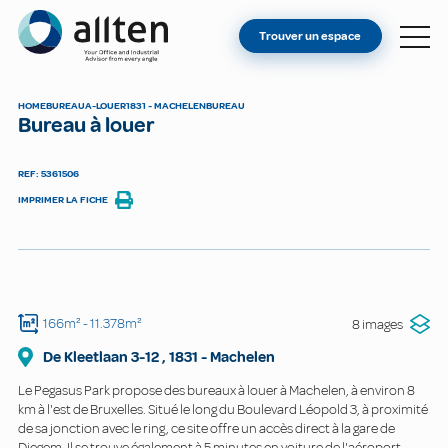
VOUS ÊTES PROPRIÉTAIRE ?
Allten
Trouver un espace
TROUVER UN ESPACE
À PROPOS
HOME
BUREAU
A-LOUER
1831 - MACHELEN
BUREAU
Bureau à louer
CONTACT
REF: 5361506
IMPRIMER LA FICHE
166m²
- 11.378m²
8 images
De Kleetlaan
3-12
,
1831
-
Machelen
Le Pegasus Park propose des bureaux à louer à Machelen, à environ 8
km à l'est de Bruxelles. Situé le long du Boulevard Léopold 3, à proximité
de sa jonction avec le ring, ce site offre un accès direct à la gare de
Diegem. Il se trouve également à 5 minutes en voiture de l'aéroport.