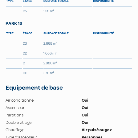
TYPE
ÉTAGE
SURFACE TOTALE
DISPONIBILITÉ
05
328 m²
PARK 12
TYPE
ÉTAGE
SURFACE TOTALE
DISPONIBILITÉ
03
2.668 m²
02
1.666 m²
0
2.980 m²
00
376 m²
Equipement de base
Air conditionné
Oui
Ascenseur
Oui
Partitions
Oui
Double vitrage
Oui
Chauffage
Air pulsé au gaz
Type d'ascenseur
Personnes