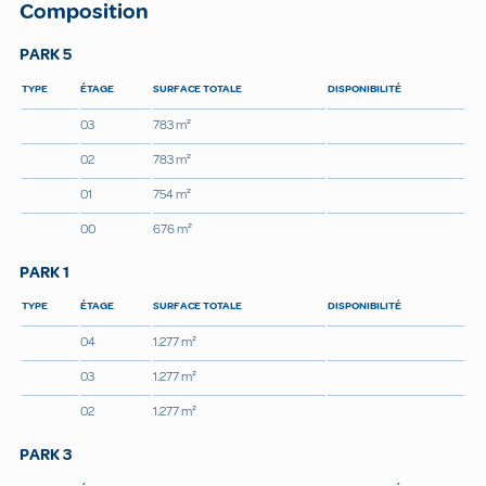
Composition
PARK 5
TYPE
ÉTAGE
SURFACE TOTALE
DISPONIBILITÉ
03
783 m²
02
783 m²
01
754 m²
00
676 m²
PARK 1
TYPE
ÉTAGE
SURFACE TOTALE
DISPONIBILITÉ
04
1.277 m²
03
1.277 m²
02
1.277 m²
PARK 3