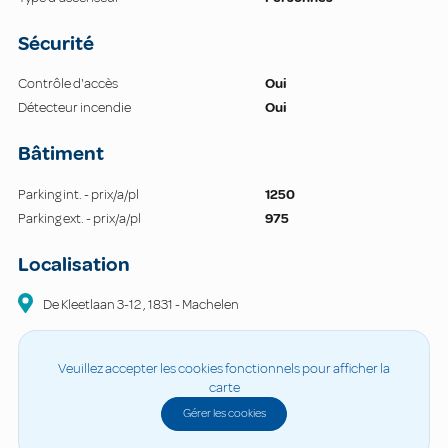
Sécurité
Contrôle d'accès
Oui
Détecteur incendie
Oui
Bâtiment
Parking int. - prix/a/pl
1250
Parking ext. - prix/a/pl
975
Localisation
De Kleetlaan
3-12
,
1831
-
Machelen
Veuillez accepter les cookies fonctionnels pour afficher la
carte
Gérer les cookies