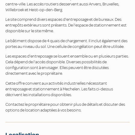
centre-ville. Les accès routiers desservent aussi Anvers, Bruxelles,
Willebroek et Heist-op-den-Berg.
Le site comprend divers espaces d'entreposage et de bureaux. Des
entrepôts extérieurs sont présents. De l'espace de stationnement est
disponible sur le site même.
Le bâtiment dispose de 4 quais de chargement. Il inclut également des
portes au niveau du sol. Une cellule de congélation peut être utilisée.
Les espaces d'entreposage se louent ensemble ou en plusieurs parties.
Cela dépend de l'accès disponible. Diverses possibilités de
configuration sont à envisager. Elles peuvent être discutées
directement avec le propriétaire.
Cette offre convient aux activités industrielles nécessitant
entreposage et stationnement à Mechelen. Les faits ci-dessus
décrivent les installations disponibles.
Contactez le propriétaire pour obtenir plus de détails et discuter des
options de location adaptées à vos besoins.
Localisation