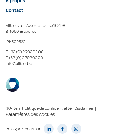
À propos
Contact
Allten s.a. – Avenue Louise 162 b8
B-1050 Bruxelles
IPI: 502522
T
+32 (0) 2 792 92 00
F
+32 (0) 2 792 92 09
info@allten.be
© Allten |
Politique de confidentialité
|
Disclaimer
|
Paramètres des cookies
|
Rejoignez-nous sur