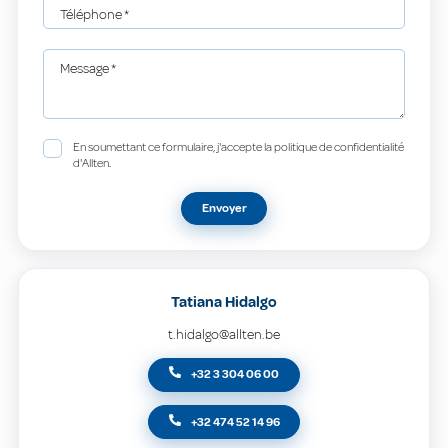
Téléphone
*
Message
*
En soumettant ce formulaire, j'accepte la politique de confidentialité
d'Allten.
Envoyer
Tatiana Hidalgo
t.hidalgo@allten.be
+32 3 304 06 00
+32 474 52 14 96