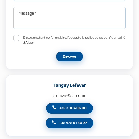
Message
*
En soumettant ce formulaire, j'accepte la politique de confidentialité
d'Allten.
Envoyer
Tanguy Lefever
t.lefever@allten.be
+32 3 304 06 00
+32 472 01 40 27