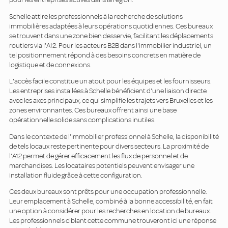
Schelle attire les professionnels à la recherche de solutions
immobilières adaptées à leurs opérations quotidiennes. Ces bureaux
se trouvent dans une zone bien desservie, facilitant les déplacements
routiers via l'A12. Pour les acteurs B2B dans l'immobilier industriel, un
tel positionnement répond à des besoins concrets en matière de
logistique et de connexions.
L'accès facile constitue un atout pour les équipes et les fournisseurs.
Les entreprises installées à Schelle bénéficient d'une liaison directe
avec les axes principaux, ce qui simplifie les trajets vers Bruxelles et les
zones environnantes. Ces bureaux offrent ainsi une base
opérationnelle solide sans complications inutiles.
Dans le contexte de l'immobilier professionnel à Schelle, la disponibilité
de tels locaux reste pertinente pour divers secteurs. La proximité de
l'A12 permet de gérer efficacement les flux de personnel et de
marchandises. Les locataires potentiels peuvent envisager une
installation fluide grâce à cette configuration.
Ces deux bureaux sont prêts pour une occupation professionnelle.
Leur emplacement à Schelle, combiné à la bonne accessibilité, en fait
une option à considérer pour les recherches en location de bureaux.
Les professionnels ciblant cette commune trouveront ici une réponse