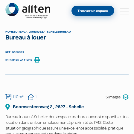
VOUS ÊTES PROPRIÉTAIRE ?
Allten
Trouver un espace
TROUVER UN ESPACE
À PROPOS
HOME
BUREAU
A-LOUER
2627 - SCHELLE
BUREAU
Bureau à louer
CONTACT
REF: 5485504
IMPRIMER LA FICHE
110m²
1
5 images
Boomsesteenweg
2
,
2627
-
Schelle
Bureau à louer à Schelle : deux espaces de bureaux sont disponibles à la
location dans un bon emplacement à proximité de l'A12. Cette
situation géographique assure une excellente accessibilité, pratique
pour les entreprises actives dans la région.