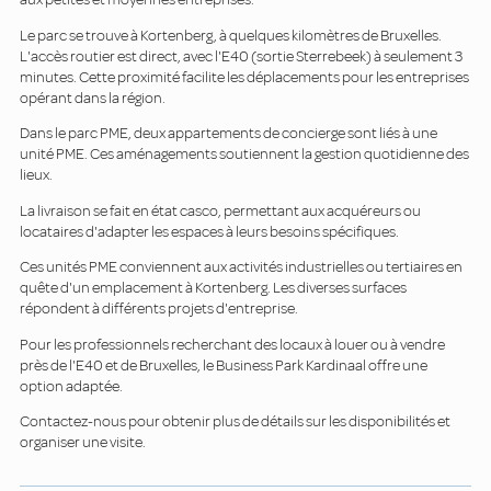
Le parc se trouve à Kortenberg, à quelques kilomètres de Bruxelles.
L'accès routier est direct, avec l'E40 (sortie Sterrebeek) à seulement 3
minutes. Cette proximité facilite les déplacements pour les entreprises
opérant dans la région.
Dans le parc PME, deux appartements de concierge sont liés à une
unité PME. Ces aménagements soutiennent la gestion quotidienne des
lieux.
La livraison se fait en état casco, permettant aux acquéreurs ou
locataires d'adapter les espaces à leurs besoins spécifiques.
Ces unités PME conviennent aux activités industrielles ou tertiaires en
quête d'un emplacement à Kortenberg. Les diverses surfaces
répondent à différents projets d'entreprise.
Pour les professionnels recherchant des locaux à louer ou à vendre
près de l'E40 et de Bruxelles, le Business Park Kardinaal offre une
option adaptée.
Contactez-nous pour obtenir plus de détails sur les disponibilités et
organiser une visite.