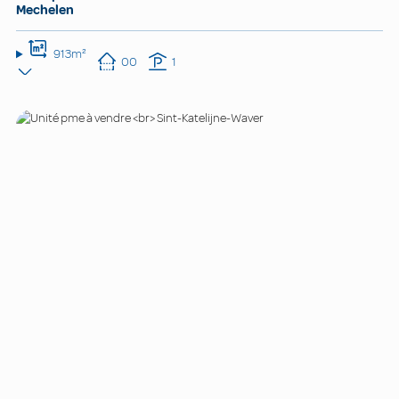
Mechelen
913m²
00
1