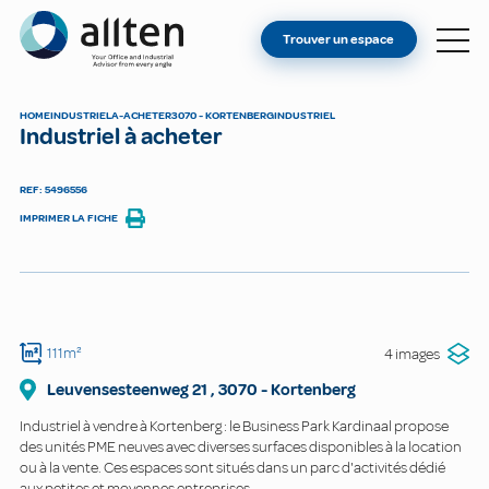
VOUS ÊTES PROPRIÉTAIRE ?
Allten
Trouver un espace
TROUVER UN ESPACE
À PROPOS
HOME
INDUSTRIEL
A-ACHETER
3070 - KORTENBERG
INDUSTRIEL
Industriel à acheter
CONTACT
REF: 5496556
IMPRIMER LA FICHE
111m²
4 images
Leuvensesteenweg
21
,
3070
-
Kortenberg
Industriel à vendre à Kortenberg : le Business Park Kardinaal propose
des unités PME neuves avec diverses surfaces disponibles à la location
ou à la vente. Ces espaces sont situés dans un parc d'activités dédié
aux petites et moyennes entreprises.