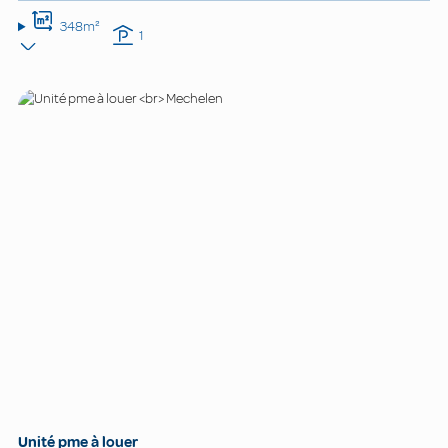
348m²
1
Unité pme à louer