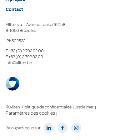
Contact
Allten s.a. – Avenue Louise 162 b8
B-1050 Bruxelles
IPI: 502522
T
+32 (0) 2 792 92 00
F
+32 (0) 2 792 92 09
info@allten.be
© Allten |
Politique de confidentialité
|
Disclaimer
|
Paramètres des cookies
|
Rejoignez-nous sur