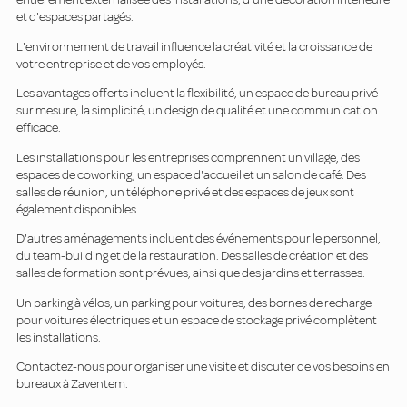
et d'espaces partagés.
L'environnement de travail influence la créativité et la croissance de
votre entreprise et de vos employés.
Les avantages offerts incluent la flexibilité, un espace de bureau privé
sur mesure, la simplicité, un design de qualité et une communication
efficace.
Les installations pour les entreprises comprennent un village, des
espaces de coworking, un espace d'accueil et un salon de café. Des
salles de réunion, un téléphone privé et des espaces de jeux sont
également disponibles.
D'autres aménagements incluent des événements pour le personnel,
du team-building et de la restauration. Des salles de création et des
salles de formation sont prévues, ainsi que des jardins et terrasses.
Un parking à vélos, un parking pour voitures, des bornes de recharge
pour voitures électriques et un espace de stockage privé complètent
les installations.
Contactez-nous pour organiser une visite et discuter de vos besoins en
bureaux à Zaventem.