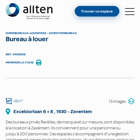
VOUS ÊTES PROPRIÉTAIRE ?
Allten
Trouver un espace
TROUVER UN ESPACE
À PROPOS
HOME
BUREAU
A-LOUER
1930 - ZAVENTEM
BUREAU
Bureau à louer
CONTACT
REF: 5499036
IMPRIMER LA FICHE
18m²
13 images
Excelsiorlaan
6 + 8
,
1930
-
Zaventem
Des bureaux privés flexibles, de marque et sur mesure, sont disponibles
à la location à Zaventem. Ils conviennent pour une personne ou
jusqu'à 200 personnes. Ces espaces s'accompagnent d'une gestion
entièrement externalisée des installations, d'une décoration intérieure