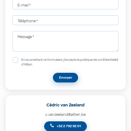
E-mail
*
Téléphone
*
Message
*
En soumettant ce formulaire, j'accepte la politique de confidentialité
d'Allten.
Envoyer
Cédric van Zeeland
c.vanzeeland@allten.be
+32 2 792 92 01