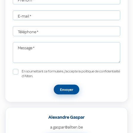
Prénom
*
E-mail
*
Téléphone
*
Message
*
En soumettant ce formulaire, j'accepte la politique de confidentialité
d'Allten.
Envoyer
Alexandre Gaspar
a.gaspar@allten.be