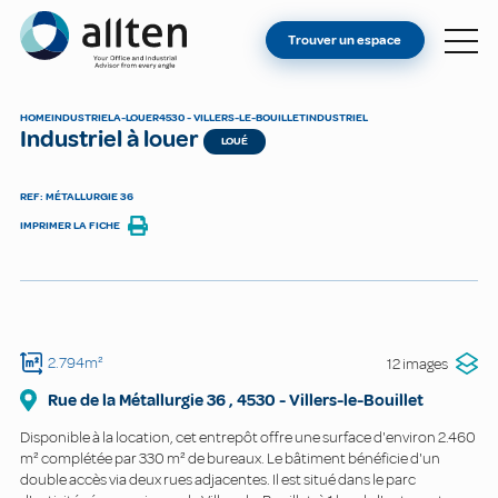
VOUS ÊTES PROPRIÉTAIRE ?
Allten
Trouver un espace
TROUVER UN ESPACE
À PROPOS
HOME
INDUSTRIEL
A-LOUER
4530 - VILLERS-LE-BOUILLET
INDUSTRIEL
Industriel à louer
CONTACT
LOUÉ
REF: MÉTALLURGIE 36
IMPRIMER LA FICHE
2.794m²
12 images
Rue de la Métallurgie
36
,
4530
-
Villers-le-Bouillet
Disponible à la location, cet entrepôt offre une surface d'environ 2.460
m² complétée par 330 m² de bureaux. Le bâtiment bénéficie d'un
double accès via deux rues adjacentes. Il est situé dans le parc