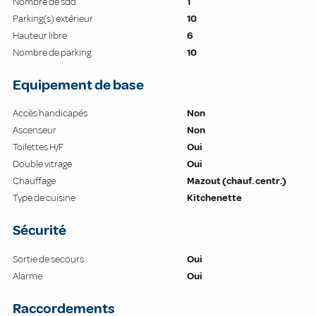
Nombre de sdd
1
Parking(s) extérieur
10
Hauteur libre
6
Nombre de parking
10
Equipement de base
Accès handicapés
Non
Ascenseur
Non
Toilettes H/F
Oui
Double vitrage
Oui
Chauffage
Mazout (chauf. centr.)
Type de cuisine
Kitchenette
Sécurité
Sortie de secours
Oui
Alarme
Oui
Raccordements