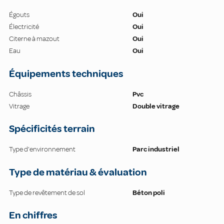
Égouts
Oui
Électricité
Oui
Citerne à mazout
Oui
Eau
Oui
Équipements techniques
Châssis
Pvc
Vitrage
Double vitrage
Spécificités terrain
Type d'environnement
Parc industriel
Type de matériau & évaluation
Type de revêtement de sol
Béton poli
En chiffres