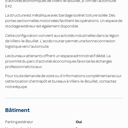
d'activités économiques de Villers-le-Bouillet, à 1 km de l'autoroute
E42.
La structure est métallique avec bardage isolé et toiture isolée. Des
portes sectionnelles motorisées facilitent les opérations. Un espace de
stockage extérieur est également disponible.
Cette configuration convient aux activités industrielles dans la région
de Villers-le-Bouillet. L'accès routier permet une bonne connexion
logistique vers l'autoroute.
Les bureaux attenants offrent un espace administratif dédié. La
proximité du parc d'activités économiques favorise les échanges
professionnels locaux.
Pour toute demande de visite ou d'informations complémentaires sur
cette location d'entrepôt et bureaux à Villers-le-Bouillet, contactez
notre équipe.
Bâtiment
Parking extérieur
Oui