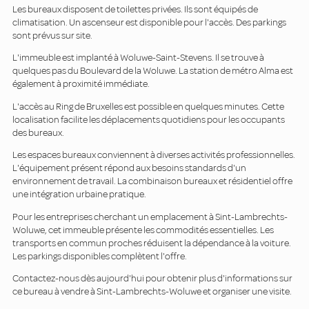
Les bureaux disposent de toilettes privées. Ils sont équipés de
climatisation. Un ascenseur est disponible pour l'accès. Des parkings
sont prévus sur site.
L'immeuble est implanté à Woluwe-Saint-Stevens. Il se trouve à
quelques pas du Boulevard de la Woluwe. La station de métro Alma est
également à proximité immédiate.
L'accès au Ring de Bruxelles est possible en quelques minutes. Cette
localisation facilite les déplacements quotidiens pour les occupants
des bureaux.
Les espaces bureaux conviennent à diverses activités professionnelles.
L'équipement présent répond aux besoins standards d'un
environnement de travail. La combinaison bureaux et résidentiel offre
une intégration urbaine pratique.
Pour les entreprises cherchant un emplacement à Sint-Lambrechts-
Woluwe, cet immeuble présente les commodités essentielles. Les
transports en commun proches réduisent la dépendance à la voiture.
Les parkings disponibles complètent l'offre.
Contactez-nous dès aujourd'hui pour obtenir plus d'informations sur
ce bureau à vendre à Sint-Lambrechts-Woluwe et organiser une visite.