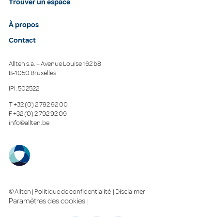
Trouver un espace
À propos
Contact
Allten s.a. – Avenue Louise 162 b8
B-1050 Bruxelles
IPI: 502522
T
+32 (0) 2 792 92 00
F
+32 (0) 2 792 92 09
info@allten.be
© Allten |
Politique de confidentialité
|
Disclaimer
|
Paramètres des cookies
|