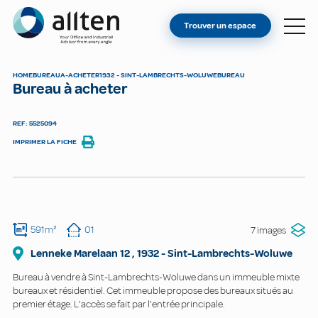
VOUS ÊTES PROPRIÉTAIRE ?
Allten
Trouver un espace
TROUVER UN ESPACE
À PROPOS
HOME
BUREAU
A-ACHETER
1932 - SINT-LAMBRECHTS-WOLUWE
BUREAU
Bureau à acheter
CONTACT
REF: 5525094
IMPRIMER LA FICHE
591m²
01
7 images
Lenneke Marelaan
12
,
1932
-
Sint-Lambrechts-Woluwe
Bureau à vendre à Sint-Lambrechts-Woluwe dans un immeuble mixte
bureaux et résidentiel. Cet immeuble propose des bureaux situés au
premier étage. L'accès se fait par l'entrée principale.