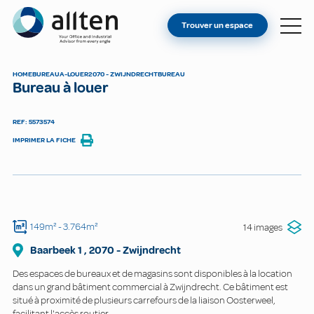
VOUS ÊTES PROPRIÉTAIRE ?
Allten
Trouver un espace
TROUVER UN ESPACE
À PROPOS
HOME
BUREAU
A-LOUER
2070 - ZWIJNDRECHT
BUREAU
Bureau à louer
CONTACT
REF: 5573574
IMPRIMER LA FICHE
149m²
- 3.764m²
14 images
Baarbeek
1
,
2070
-
Zwijndrecht
Des espaces de bureaux et de magasins sont disponibles à la location
dans un grand bâtiment commercial à Zwijndrecht. Ce bâtiment est
situé à proximité de plusieurs carrefours de la liaison Oosterweel,
facilitant l'accès routier.