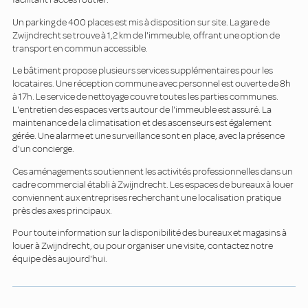
Un parking de 400 places est mis à disposition sur site. La gare de
Zwijndrecht se trouve à 1,2 km de l'immeuble, offrant une option de
transport en commun accessible.
Le bâtiment propose plusieurs services supplémentaires pour les
locataires. Une réception commune avec personnel est ouverte de 8h
à 17h. Le service de nettoyage couvre toutes les parties communes.
L'entretien des espaces verts autour de l'immeuble est assuré. La
maintenance de la climatisation et des ascenseurs est également
gérée. Une alarme et une surveillance sont en place, avec la présence
d'un concierge.
Ces aménagements soutiennent les activités professionnelles dans un
cadre commercial établi à Zwijndrecht. Les espaces de bureaux à louer
conviennent aux entreprises recherchant une localisation pratique
près des axes principaux.
Pour toute information sur la disponibilité des bureaux et magasins à
louer à Zwijndrecht, ou pour organiser une visite, contactez notre
équipe dès aujourd'hui.