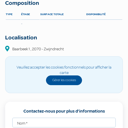
Composition
TYPE
ÉTAGE
SURFACE TOTALE
DISPONIBILITÉ
-
Localisation
Baarbeek
1
,
2070
-
Zwijndrecht
Veuillez accepter les cookies fonctionnels pour afficher la
carte
Gérer les cookies
Contactez-nous pour plus d'informations
Nom
*