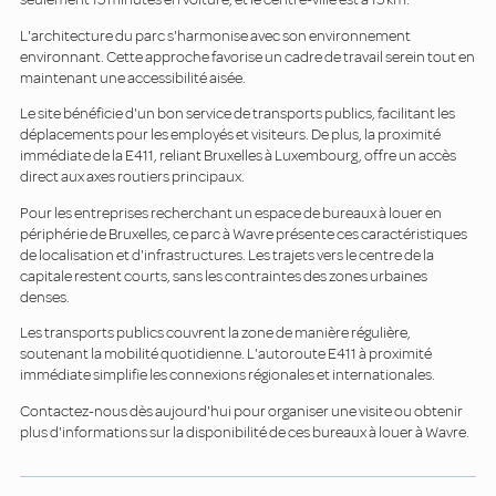
L'architecture du parc s'harmonise avec son environnement
environnant. Cette approche favorise un cadre de travail serein tout en
maintenant une accessibilité aisée.
Le site bénéficie d'un bon service de transports publics, facilitant les
déplacements pour les employés et visiteurs. De plus, la proximité
immédiate de la E411, reliant Bruxelles à Luxembourg, offre un accès
direct aux axes routiers principaux.
Pour les entreprises recherchant un espace de bureaux à louer en
périphérie de Bruxelles, ce parc à Wavre présente ces caractéristiques
de localisation et d'infrastructures. Les trajets vers le centre de la
capitale restent courts, sans les contraintes des zones urbaines
denses.
Les transports publics couvrent la zone de manière régulière,
soutenant la mobilité quotidienne. L'autoroute E411 à proximité
immédiate simplifie les connexions régionales et internationales.
Contactez-nous dès aujourd'hui pour organiser une visite ou obtenir
plus d'informations sur la disponibilité de ces bureaux à louer à Wavre.