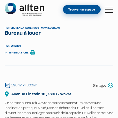
VOUS ÊTES PROPRIÉTAIRE ?
Allten
Trouver un espace
TROUVER UN ESPACE
À PROPOS
HOME
BUREAU
A-LOUER
1300 - WAVRE
BUREAU
Bureau à louer
CONTACT
REF: 5616203
IMPRIMER LA FICHE
290m²
- 1.803m²
6 images
Avenue Einstein
16
,
1300
-
Wavre
Ce parc de bureaux à Wavre combine des aires rurales avec une
localisation pratique. Situé juste en dehors de Bruxelles, il permet
d'éviter les embouteillages habituels de la capitale. Bruxelles se trouve à
seulement 15 minutes en voiture, et le centre-ville est à 15 km.