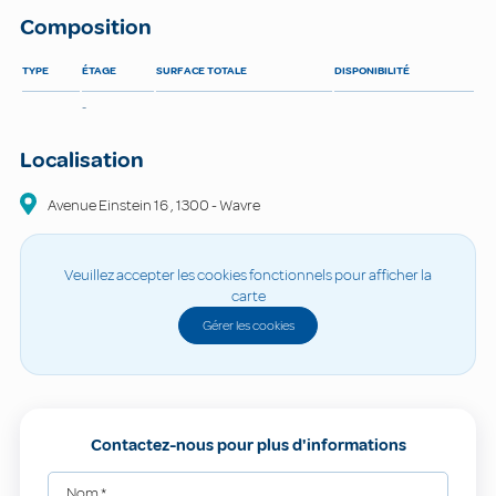
Composition
TYPE
ÉTAGE
SURFACE TOTALE
DISPONIBILITÉ
-
Localisation
Avenue Einstein
16
,
1300
-
Wavre
Veuillez accepter les cookies fonctionnels pour afficher la
carte
Gérer les cookies
Contactez-nous pour plus d'informations
Nom
*