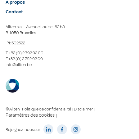
À propos
Contact
Allten s.a. – Avenue Louise 162 b8
B-1050 Bruxelles
IPI: 502522
T
+32 (0) 2 792 92 00
F
+32 (0) 2 792 92 09
info@allten.be
© Allten |
Politique de confidentialité
|
Disclaimer
|
Paramètres des cookies
|
Rejoignez-nous sur