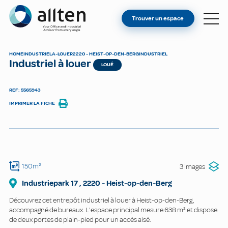
VOUS ÊTES PROPRIÉTAIRE ?
Allten
Trouver un espace
TROUVER UN ESPACE
À PROPOS
HOME
INDUSTRIEL
A-LOUER
2220 - HEIST-OP-DEN-BERG
INDUSTRIEL
Industriel à louer
CONTACT
LOUÉ
REF: 5565943
IMPRIMER LA FICHE
150m²
3 images
Industriepark
17
,
2220
-
Heist-op-den-Berg
Découvrez cet entrepôt industriel à louer à Heist-op-den-Berg,
accompagné de bureaux. L'espace principal mesure 638 m² et dispose
de deux portes de plain-pied pour un accès aisé.