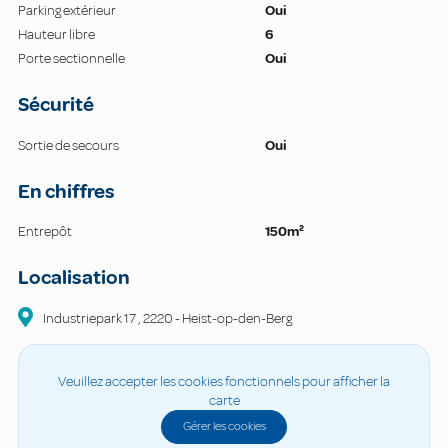
Parking extérieur
Oui
Hauteur libre
6
Porte sectionnelle
Oui
Sécurité
Sortie de secours
Oui
En chiffres
Entrepôt
150m²
Localisation
Industriepark
17
,
2220
-
Heist-op-den-Berg
Veuillez accepter les cookies fonctionnels pour afficher la
carte
Gérer les cookies