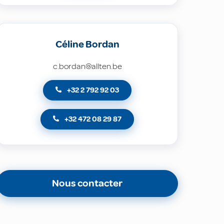
Céline Bordan
c.bordan@allten.be
+32 2 792 92 03
+32 472 08 29 87
Nous contacter