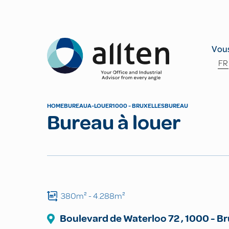
Allten
Vous
FR
HOME
BUREAU
A-LOUER
1000 - BRUXELLES
BUREAU
Bureau à louer
380m²
- 4.288m²
Boulevard de Waterloo
72
,
1000
-
Br